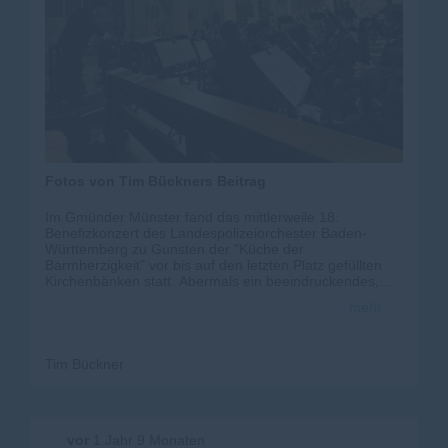
Sinne gelobe ich mal wieder Besserung 😇😉 Euer Tim
Fotos von Tim Bückners Beitrag
Im Gmünder Münster fand das mittlerweile 18.
Benefizkonzert des Landespolizeiorchester Baden-
Württemberg zu Gunsten der "Küche der
Barmherzigkeit" vor bis auf den letzten Platz gefüllten
Kirchenbänken statt. Abermals ein beeindruckendes,
grandioses Konzert eines großartigen Orchesters unter
mehr
Leitung und Dirigat von Prof. Stefan Halder. Das
Landespolizeiorchester BW sucht seinesgleichen und ist
ein unbezahlbares Aushängeschild unserer
Landespolizei und des ganzen Landes. Chapeau!
Tim Bückner
Herzlichen Dank den Musikern, dem Team der Küche
der Barmherzigkeit unter Vorsitz von Altlandrat Klaus
Pavel, sowie dem Organisator Polizeichef a.D. Helmut
Argauer
vor
1 Jahr 9 Monaten