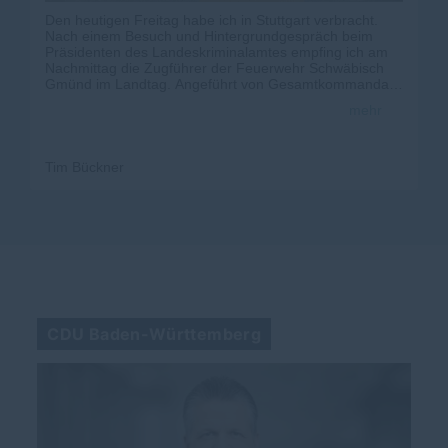
Den heutigen Freitag habe ich in Stuttgart verbracht.
Nach einem Besuch und Hintergrundgespräch beim
Präsidenten des Landeskriminalamtes empfing ich am
Nachmittag die Zugführer der Feuerwehr Schwäbisch
Gmünd im Landtag. Angeführt von Gesamtkommandant
Uwe Schubert habe ich die Kameraden und ihre
mehr
Ehefrauen durch das Haus des Landtags, den
Plenarsaal, das Haus der Abgeordneten und unsere
Fraktion geführt, meine Arbeit vorgestellt und viele
Fragen beantwortet. Den Abschluss bildete ein zünftiges
Tim Bückner
Abendessen im Brauhaus. Vielen Dank für Euren
Besuch und Eure Arbeit!
CDU Baden-Württemberg