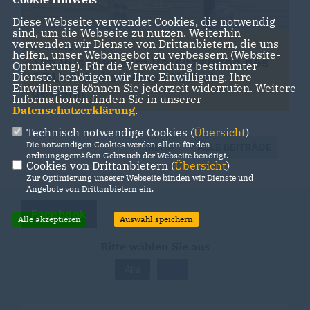
Diese Webseite verwendet Cookies, die notwendig
sind, um die Webseite zu nutzen. Weiterhin
verwenden wir Dienste von Drittanbietern, die uns
21.05.2026
helfen, unser Webangebot zu verbessern (Website-
Tim Bückner zum Vorsitzenden des
Optmierung). Für die Verwendung bestimmter
CDU-Arbeitskreises Verkehr
Dienste, benötigen wir Ihre Einwilligung. Ihre
Einwilligung können Sie jederzeit widerrufen. Weitere
gewählt
Informationen finden Sie in unserer
Datenschutzerklärung
.
Technisch notwendige Cookies (
Übersicht
)
Die notwendigen Cookies werden allein für den
MEHR
ALLE BEITRÄGE
ordnungsgemäßen Gebrauch der Webseite benötigt.
Cookies von Drittanbietern (
Übersicht
)
Zur Optimierung unserer Webseite binden wir Dienste und
Angebote von Drittanbietern ein.
Facebook
Alle akzeptieren
Auswahl speichern
Bitte wählen Sie aus
Alle