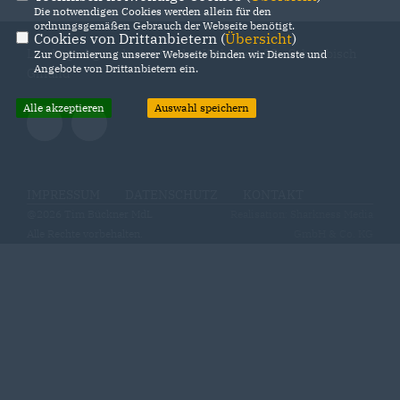
Die notwendigen Cookies werden allein für den
ordnungsgemäßen Gebrauch der Webseite benötigt.
Cookies von Drittanbietern (
Übersicht
)
Landtagsabgeordneter für den Wahlkreis 25 - Schwäbisch
Zur Optimierung unserer Webseite binden wir Dienste und
Angebote von Drittanbietern ein.
Gmünd
Alle akzeptieren
Auswahl speichern
IMPRESSUM
DATENSCHUTZ
KONTAKT
@2026 Tim Bückner MdL
Realisation: Sharkness Media
Alle Rechte vorbehalten.
GmbH & Co. KG