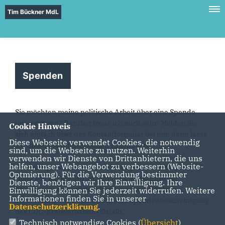
Tim Bückner MdL
Spenden
Sie möchten meine politische Arbeit über eine Spende
unterstützen? Darüber freue ich mich sehr! Melden Sie
Cookie Hinweis
sich einfach über das Kontaktformular bei mir, dann lasse
Diese Webseite verwendet Cookies, die notwendig
ich Ihnen die Informationen zukommen.
sind, um die Webseite zu nutzen. Weiterhin
verwenden wir Dienste von Drittanbietern, die uns
helfen, unser Webangebot zu verbessern (Website-
Als Privatperson können Sie Ihre Spende bis zu einer
Optmierung). Für die Verwendung bestimmter
Höhe von 3.300 Euro im Jahr (bzw. 6.600 Euro bei
Dienste, benötigen wir Ihre Einwilligung. Ihre
Ehepaaren) steuerlich geltend machen. Für Ihre
Einwilligung können Sie jederzeit widerrufen. Weitere
Informationen finden Sie in unserer
Steuererklärung erhalten Sie eine Spendenbescheinigung
Datenschutzerklärung
.
des CDU-Kreisverbandes Ostalb.
Technisch notwendige Cookies (
Übersicht
)