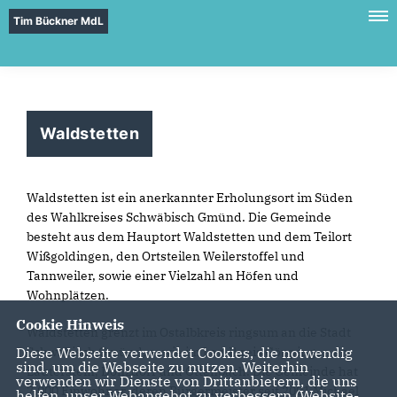
Tim Bückner MdL
Waldstetten
Waldstetten ist ein anerkannter Erholungsort im Süden
des Wahlkreises Schwäbisch Gmünd. Die Gemeinde
besteht aus dem Hauptort Waldstetten und dem Teilort
Wißgoldingen, den Ortsteilen Weilerstoffel und
Tannweiler, sowie einer Vielzahl an Höfen und
Wohnplätzen.
Cookie Hinweis
Waldstetten grenzt im Ostalbkreis ringsum an die Stadt
Schwäbisch Gmünd, sowie im Landkreis Göppingen an
Diese Webseite verwendet Cookies, die notwendig
sind, um die Webseite zu nutzen. Weiterhin
Lauterstein, Donzdorf und Ottenbach. Die Gemeinde hat
verwenden wir Dienste von Drittanbietern, die uns
7.000 Einwohner, deren Bürgermeister seit 2001 Michael
helfen, unser Webangebot zu verbessern (Website-