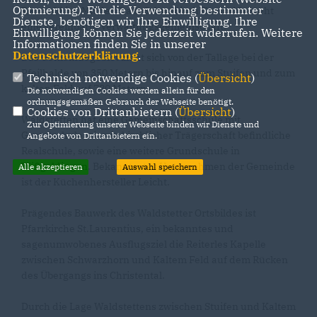
Optmierung). Für die Verwendung bestimmter
Rembold ist. Mit der Stadt Schwäbisch Gmünd besteht
Dienste, benötigen wir Ihre Einwilligung. Ihre
eine vereinbarte Verwaltungsgemeinschaft.
Einwilligung können Sie jederzeit widerrufen. Weitere
Informationen finden Sie in unserer
Datenschutzerklärung
.
Das Gemeindegebiet zieht sich von der Tallage bei der
Pfeilhalde von 350 Metern bis hinauf zum Stuifen und zum
Technisch notwendige Cookies (
Übersicht
)
kalten Feld auf 780 Metern.
Die notwendigen Cookies werden allein für den
ordnungsgemäßen Gebrauch der Webseite benötigt.
Cookies von Drittanbietern (
Übersicht
)
Waldstetten hat eine Gemeinschaftsschule mit
Zur Optimierung unserer Webseite binden wir Dienste und
Grundschule, eine in kirchlicher Trägerschaft befindliche
Angebote von Drittanbietern ein.
Realschule, sowie eine weitere Grundschule in
Wißgoldingen. Bekanntestes Unternehmen der Gemeinde
Alle akzeptieren
Auswahl speichern
ist der Küchenhersteller Leicht.
Prägendes Bauwerk des Waldstetter Ortsbildes ist
Pfarrkirche St.Laurentius, ein bekanntes und
sagenumwobenes Ausflugsziel die Reiterles Kapelle
zwischen Schwarzhorn und Kaltem Feld auf dem Rücken
des Übergangs ins Christental.
Durch die Lage Waldstettens zwischen Stuifen und Kaltem