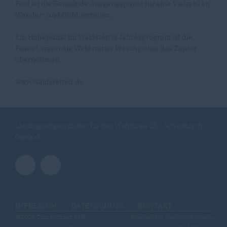
Feld ist die Gemeinde Ausgangspunkt für eine Vielzahl an
Wander- und Outdoorzielen.
Ein Höhepunkt im Waldstetter Jahresprogram ist die
Fasnet, wenn die Waldstetter Wäschgölten das Zepter
übernehmen.
www.waldstetten.de
Landtagsabgeordneter für den Wahlkreis 25 - Schwäbisch
Gmünd
IMPRESSUM
DATENSCHUTZ
KONTAKT
@2026 Tim Bückner MdL
Realisation: Sharkness Media