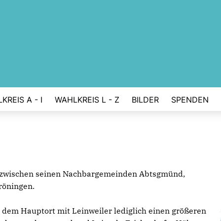
KREIS A - I
WAHLKREIS L - Z
BILDER
SPENDEN
he zwischen seinen Nachbargemeinden Abtsgmünd,
röningen.
dem Hauptort mit Leinweiler lediglich einen größeren