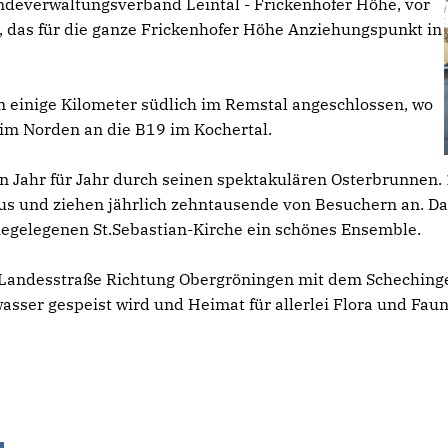
indeverwaltungsverband Leintal - Frickenhofer Höhe, vor
d, das für die ganze Frickenhofer Höhe Anziehungspunkt in
n einige Kilometer südlich im Remstal angeschlossen, wo
im Norden an die B19 im Kochertal.
en Jahr für Jahr durch seinen spektakulären Osterbrunne
us und ziehen jährlich zehntausende von Besuchern an. D
hegelegenen St.Sebastian-Kirche ein schönes Ensemble.
 Landesstraße Richtung Obergröningen mit dem Schechinger
sser gespeist wird und Heimat für allerlei Flora und Faun