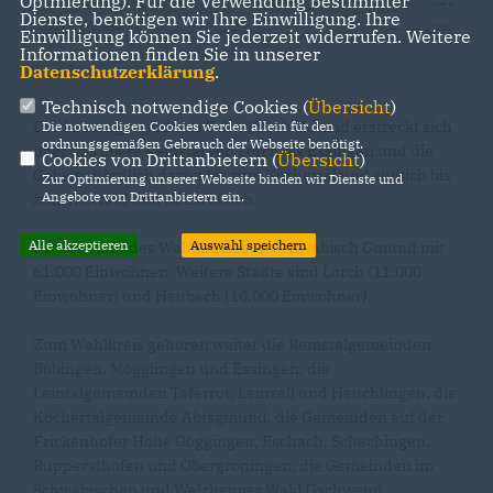
Optmierung). Für die Verwendung bestimmter
Dienste, benötigen wir Ihre Einwilligung. Ihre
Einwilligung können Sie jederzeit widerrufen. Weitere
Informationen finden Sie in unserer
Datenschutzerklärung
.
Technisch notwendige Cookies (
Übersicht
)
Der Landtagswahlkreis Schwäbisch Gmünd erstreckt sich
Die notwendigen Cookies werden allein für den
ordnungsgemäßen Gebrauch der Webseite benötigt.
über das obere Remstal von Lorch bis Essingen und die
Cookies von Drittanbietern (
Übersicht
)
Gebiete nördlich davon bis zum Kochertal und südlich bis
Zur Optimierung unserer Webseite binden wir Dienste und
Angebote von Drittanbietern ein.
zum Albtrauf und dem Albuch.
Alle akzeptieren
Auswahl speichern
Größte Stadt des Wahlkreises ist Schwäbisch Gmünd mit
61.000 Einwohnen. Weitere Städte sind Lorch (11.000
Einwohner) und Heubach (10.000 Einwohner).
Zum Wahlkreis gehören weiter die Remstalgemeinden
Böbingen, Mögglingen und Essingen, die
Leintalgemeinden Täferrot, Leinzell und Heuchlingen, die
Kochertalgemeinde Abtsgmünd, die Gemeinden auf der
Frickenhofer Höhe Göggingen, Eschach, Schechingen,
Ruppersthofen und Obergröningen, die Gemeinden im
Schwäbischen und Welzheimer Wald Gschwend,