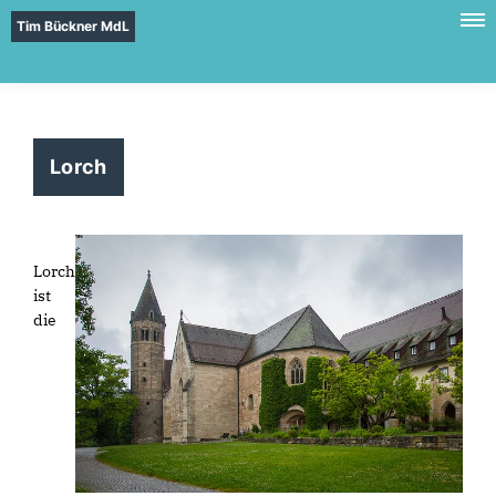
Tim Bückner MdL
Lorch
Lorch
ist
die