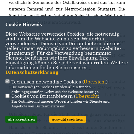
westlichste Gemeinde des Ostalbkreises und das Tor zum
unteren Remstal und zur Metropolregion Stuttgart. Die
Stadt hat im Norden Anteil am Schwäbischen Wald und
südlich des Remstals am Schurwald.
Cookie Hinweis
Diese Webseite verwendet Cookies, die notwendig
Mit 11.000 Einwohner ist Lorch die zweitgrößte Stadt im
sind, um die Webseite zu nutzen. Weiterhin
Wahlkreis Schwäbisch Gmünd. Neben dem Hauptort
verwenden wir Dienste von Drittanbietern, die uns
helfen, unser Webangebot zu verbessern (Website-
Lorch hat die Stadt die vier Stadtteile Kirneck, Rattenharz,
Optmierung). Für die Verwendung bestimmter
Waldhausen und Weitmars. In Waldhausen liegt der
Dienste, benötigen wir Ihre Einwilligung. Ihre
Remsmittelpunkt, seit der Remstalgartenschau markiert
Einwilligung können Sie jederzeit widerrufen. Weitere
Informationen finden Sie in unserer
durch einen großen Findling im Flußbett.
Datenschutzerklärung
.
Technisch notwendige Cookies (
Übersicht
)
Neben Schwäbisch Gmünd im Osten grenzt Lorch an die
Die notwendigen Cookies werden allein für den
Rems-Murr-Gemeinden Plüderhausen und Alfdorf, sowie
ordnungsgemäßen Gebrauch der Webseite benötigt.
an Wäschenbeuren und Börtlingen im Landkreis
Cookies von Drittanbietern (
Übersicht
)
Göppingen.
Zur Optimierung unserer Webseite binden wir Dienste und
Angebote von Drittanbietern ein.
Ortsbildprägend für die Stadt und das ganze Remstal in
Alle akzeptieren
Auswahl speichern
diesem Bereich ist das Kloster Lorch, das ehemalige
Hauskloster der Staufer. Hans Kloss hat den Staufern mit
seinem im Kloster zu besichtigenden Stauferrundbild ein