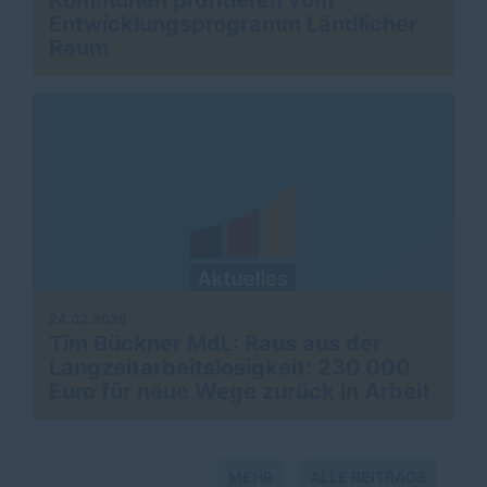
Kommunen profitieren vom
Entwicklungsprogramm Ländlicher
Raum
24.02.2026
Tim Bückner MdL: Raus aus der
Langzeitarbeitslosigkeit: 230.000
Euro für neue Wege zurück in Arbeit
MEHR
ALLE BEITRÄGE