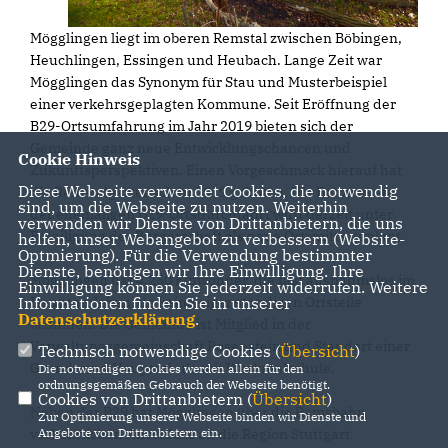
Mögglingen liegt im oberen Remstal zwischen Böbingen,
Heuchlingen, Essingen und Heubach. Lange Zeit war
Mögglingen das Synonym für Stau und Musterbeispiel
einer verkehrsgeplagten Kommune. Seit Eröffnung der
B29-Ortsumfahrung im Jahr 2019 bieten sich der
Gemeinde ganz neue Entwicklungschancen und
Cookie Hinweis
Zukunftsperspektiven. Einen Vorgeschmack hierauf hat
Diese Webseite verwendet Cookies, die notwendig
die Remstalgartenschau 2019 geboten. Die Betonwüste
sind, um die Webseite zu nutzen. Weiterhin
der ehemaligen B29-Ortsdurchfahrt wird derzeit unter
verwenden wir Dienste von Drittanbietern, die uns
Beteiligung der Bürgerschaft als neue Ortsmitte geplant.
helfen, unser Webangebot zu verbessern (Website-
Optmierung). Für die Verwendung bestimmter
Dienste, benötigen wir Ihre Einwilligung. Ihre
Mögglingen hat 4.250 Einwohner, die fast ausnahmslos im
Einwilligung können Sie jederzeit widerrufen. Weitere
Hauptort leben, da keine eigenständigen Ortsteile
Informationen finden Sie in unserer
Datenschutzerklärung
.
bestehen. Die Gemeinde ist Mitglied in der
Verwaltungsgemeinschaft Rosenstein und Standort einer
Technisch notwendige Cookies (
Übersicht
)
Grund- und Hauptschule mit Werkrealschule.
Die notwendigen Cookies werden allein für den
ordnungsgemäßen Gebrauch der Webseite benötigt.
Cookies von Drittanbietern (
Übersicht
)
Neben der B29 hat Mögglingen über die Remsbahn
Zur Optimierung unserer Webseite binden wir Dienste und
verkehrlichen Anschluss an die Region Stuttgart.
Angebote von Drittanbietern ein.