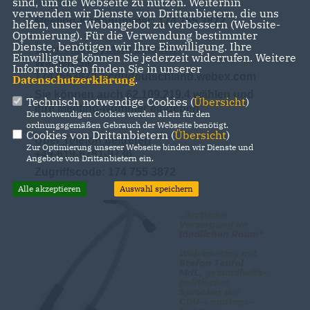
sind, um die Webseite zu nutzen. Weiterhin
de/j.php
verwenden wir Dienste von Drittanbietern, die uns
Meeting-Kennnummer: 174 755 3872
helfen, unser Webangebot zu verbessern (Website-
Optmierung). Für die Verwendung bestimmter
Dienste, benötigen wir Ihre Einwilligung. Ihre
Über Videosystem beitreten
Einwilligung können Sie jederzeit widerrufen. Weitere
Wählen Sie
Informationen finden Sie in unserer
1747553872@cdudeutschland.webex.com
Datenschutzerklärung
.
Sie können auch 62.109.219.4 wählen und
Technisch notwendige Cookies (
Übersicht
)
Ihre Meeting-Nummer eingeben.
Die notwendigen Cookies werden allein für den
ordnungsgemäßen Gebrauch der Webseite benötigt.
Cookies von Drittanbietern (
Übersicht
)
Über Telefon beitreten
Zur Optimierung unserer Webseite binden wir Dienste und
+49-619-6781-9736
Angebote von Drittanbietern ein.
Zugriffscode: 174 755 3872
Alle akzeptieren
Auswahl speichern