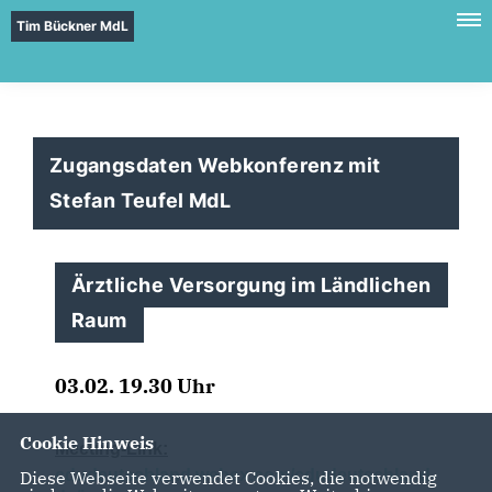
Tim Bückner MdL
Zugangsdaten Webkonferenz mit
Stefan Teufel MdL
Ärztliche Versorgung im Ländlichen
Raum
03.02. 19.30 Uhr
Cookie Hinweis
Meeting-Link:
cdudeutschland.webex.com/cdudeutschland-
Diese Webseite verwendet Cookies, die notwendig