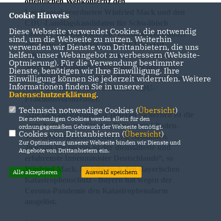
öffentlichen Webkonfernz den
Landtagsabgeordneten Winfried Mack und den
Cookie Hinweis
CDU-Landtagskandidaten für Schwäbisch
Diese Webseite verwendet Cookies, die notwendig
Gmünd, Tim Bückner. Die Webkonferenz findet
sind, um die Webseite zu nutzen. Weiterhin
am Mittwoch, 3. März um 19:30 Uhr statt.
verwenden wir Dienste von Drittanbietern, die uns
helfen, unser Webangebot zu verbessern (Website-
Mit dabei sein wird auch der innenpolitische
Optmierung). Für die Verwendung bestimmter
Sprecher der baden-württembergischen CDU-
Dienste, benötigen wir Ihre Einwilligung. Ihre
Landtagsfraktion, Thomas Blenke. Blenke ist wie
Einwilligung können Sie jederzeit widerrufen. Weitere
Informationen finden Sie in unserer
Winfried Mack stellvertretender CDU-
Datenschutzerklärung
.
Fraktionsvorsitzender.
Technisch notwendige Cookies (
Übersicht
)
Die Gewährleistung der Inneren Sicherheit ist die
Die notwendigen Cookies werden allein für den
erste Aufgabe des Staates. Bayern und Baden-
ordnungsgemäßen Gebrauch der Webseite benötigt.
Cookies von Drittanbietern (
Übersicht
)
Württemberg arbeiten hier eng zusammen.
Zur Optimierung unserer Webseite binden wir Dienste und
Joachim Herrmann ist der dienstälteste und
Angebote von Drittanbietern ein.
erfahrenste Innenminister Deutschlands“, so
Winfried Mack. Er leite auch den Bayerischen
Alle akzeptieren
Auswahl speichern
Katastrophenschutz - Bayern hat wegen der
Corona-Pandemie den Katastrophenalarm
ausgelöst.