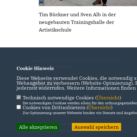
Tim Bückner und Sven Alb in der
neugebauten Trainingshalle der
Artistikschule
Landtagsabgeordneter für den Wahlkreis 25 -
Schwäbisch Gmünd
Cookie Hinweis
Diese Webseite verwendet Cookies, die notwendig si
Webangebot zu verbessern (Website-Optmierung). Fü
jederzeit widerrufen. Weitere Informationen finden
Technisch notwendige Cookies (
Übersicht
)
Die notwendigen Cookies werden allein für den ordnungsgemäßen 
Cookies von Drittanbietern (
IMPRESSUM
DATENSCHUTZ
Übersicht
)
KONTAKT
Zur Optimierung unserer Webseite binden wir Dienste und Angebot
@2026 Tim Bückner MdL
Alle akzeptieren
Auswahl speichern
Alle Rechte vorbehalten.