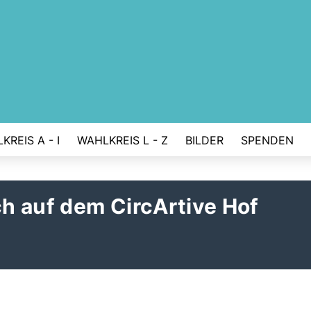
KREIS A - I
WAHLKREIS L - Z
BILDER
SPENDEN
h auf dem CircArtive Hof