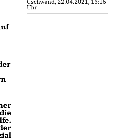
Gschwend, 22.04.2021, 13:15
Uhr
Auf
der
wn
ner
die
fe.
der
ial