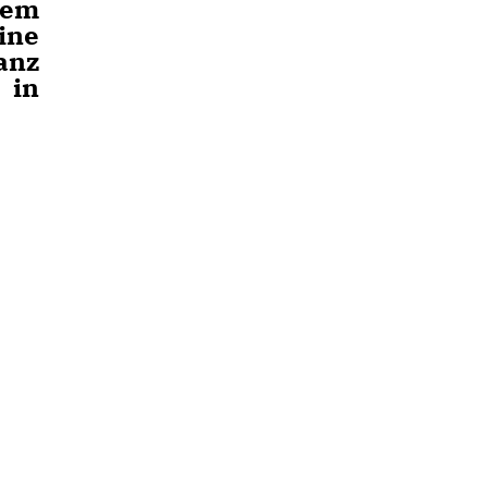
dem
ine
anz
 in