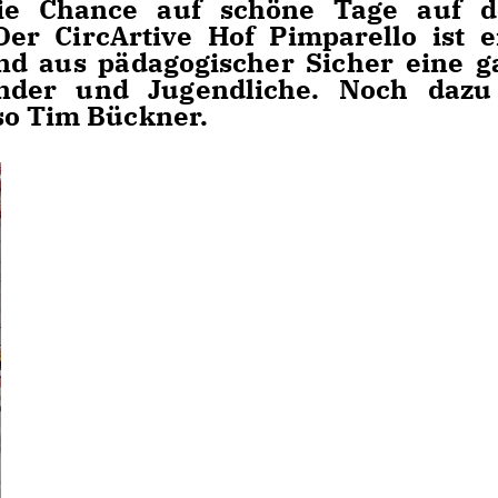
die Chance auf schöne Tage auf 
r CircArtive Hof Pimparello ist e
nd aus pädagogischer Sicher eine g
inder und Jugendliche. Noch dazu
so Tim Bückner.