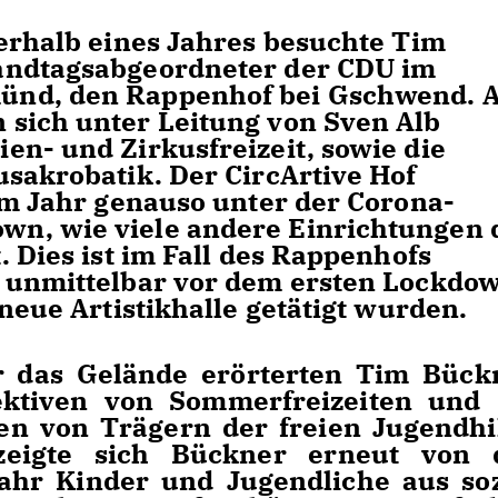
nerhalb eines Jahres besuchte Tim
andtagsabgeordneter der CDU im
ünd, den Rappenhof bei Gschwend. 
sich unter Leitung von Sven Alb
en- und Zirkusfreizeit, sowie die
usakrobatik. Der CircArtive Hof
nem Jahr genauso unter der Corona-
n, wie viele andere Einrichtungen 
. Dies ist im Fall des Rappenhofs
a unmittelbar vor dem ersten Lockdo
 neue Artistikhalle getätigt wurden.
 das Gelände erörterten Tim Bück
ktiven von Sommerfreizeiten und 
en von Trägern der freien Jugendhil
zeigte sich Bückner erneut von 
Jahr Kinder und Jugendliche aus soz