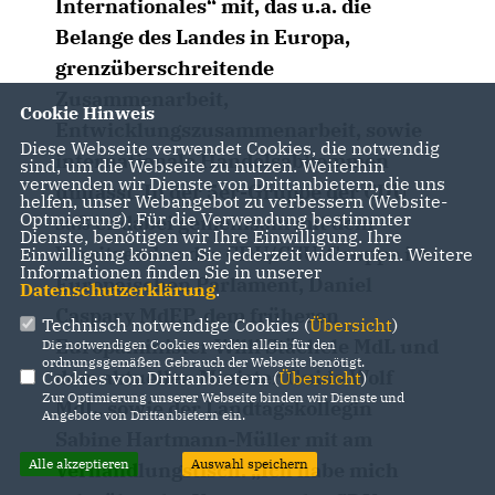
Internationales“ mit, das u.a. die
Belange des Landes in Europa,
grenzüberschreitende
Zusammenarbeit,
Cookie Hinweis
Entwicklungszusammenarbeit, sowie
Diese Webseite verwendet Cookies, die notwendig
internationale Handelsabkommen
sind, um die Webseite zu nutzen. Weiterhin
verwenden wir Dienste von Drittanbietern, die uns
umfasst. In der 5er-Gruppe der CDU
helfen, unser Webangebot zu verbessern (Website-
Optmierung). Für die Verwendung bestimmter
saß er dabei gemeinsam mit dem
Dienste, benötigen wir Ihre Einwilligung. Ihre
Vorsitzenden der CDU/CSU-Gruppe im
Einwilligung können Sie jederzeit widerrufen. Weitere
Informationen finden Sie in unserer
Europäischen Parlament, Daniel
Datenschutzerklärung
.
Caspary MdEP, dem früheren
Technisch notwendige Cookies (
Übersicht
)
Europaminister Willi Stächele MdL und
Die notwendigen Cookies werden allein für den
ordnungsgemäßen Gebrauch der Webseite benötigt.
dem aktuellen Minister Guido Wolf
Cookies von Drittanbietern (
Übersicht
)
Zur Optimierung unserer Webseite binden wir Dienste und
MdL, sowie der Landtagskollegin
Angebote von Drittanbietern ein.
Sabine Hartmann-Müller mit am
Alle akzeptieren
Auswahl speichern
Verhandlungstisch. „Ich habe mich