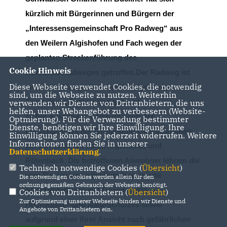
kürzlich
mit Bürger
i
n
nen und Bürgern der
Interessensgemeinschaft Pro Radweg“ aus
den
Weiler
n
Algishofen und
Fach
wegen
der
geplanten Streckenführung des
Cookie Hinweis
Kochertal
-
Radweges
getroffen
.
Der R
adweg
ist
Diese Webseite verwendet Cookies, die notwendig
zwischen Abtsgmünd und Untergröningen auf
sind, um die Webseite zu nutzen. Weiterhin
Gem
ark
ung Abtsgmünd
gut und
verwenden wir Dienste von Drittanbietern, die uns
helfen, unser Webangebot zu verbessern (Website-
sicher
ausgebaut.
Offen ist noch der
Optmierung). Für die Verwendung bestimmter
Dienste, benötigen wir Ihre Einwilligung. Ihre
Lückenschluss auf Gemarkung Obergröningen
Einwilligung können Sie jederzeit widerrufen. Weitere
Informationen finden Sie in unserer
bei den Teilort
en Fach,
Algishofen und
Datenschutzerklärung
.
Rötenbach. Die betroffenen Anwohner lehnen die
Technisch notwendige Cookies (
Übersicht
)
vom Regierungspräsidium
favorisierte
Die notwendigen Cookies werden allein für den
ordnungsgemäßen Gebrauch der Webseite benötigt.
Streckenführung aus Gründen de
s
Cookies von Drittanbietern (
Übersicht
)
Zur Optimierung unserer Webseite binden wir Dienste und
Hochwasser
-
und Naturschutzes
sowie
Angebote von Drittanbietern ein.
auf
grund
einer
ihrer Ansicht nach gefährlichen