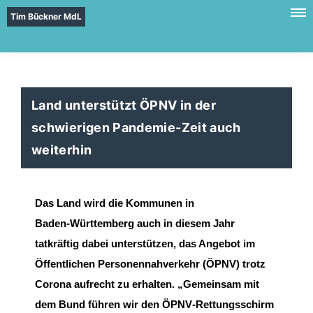
Tim Bückner MdL
Land unterstützt ÖPNV in der
schwierigen Pandemie-Zeit auch
weiterhin
D
as Land
wird
die Kommunen in
Baden
-
Württemberg
a
uch in diesem Jahr
tatkräftig dabei
unterstützen, das Angebot im
Öffentlichen Personennahverkehr
(ÖPNV)
trotz
Corona aufrecht zu
erhalten. „Gemeinsam mit
dem Bund
führen wir den ÖP
NV
-
Rettungsschirm