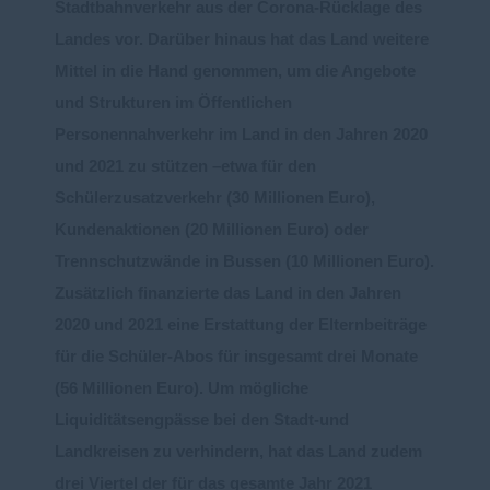
Stadtbahnv
erkehr
aus der Corona
-
Rücklage des
Landes vor.
Darüber hinaus hat das Land weitere
Mittel in die Hand genommen, um
die Angebote
und Strukturen
im Ö
ffentlichen
Personennahverkehr im Land in den Jahren 2020
und 2021 zu stützen
–
etwa für den
Schülerzusatzv
erkehr (30 Millionen Euro),
Kundenaktionen (20 Millionen Euro) oder
Trennschutzwände in Bussen (10 Mi
llionen Euro).
Zusätzlich finan
zierte das Land in den Jahren
2020
und 2021 eine Erstattung der Elternbeiträge
für die Schüler
-
Abos für insgesamt drei Monat
e
(56
Millionen Euro).
Um mögliche
Liquiditätsengpässe bei den Stadt
-
und
Landkreisen zu verhindern, hat das Land zudem
drei Viertel der für das gesamte Jahr 2021