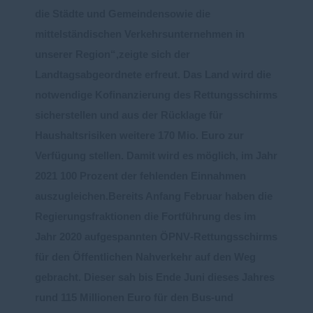
die Städte und
Gemeinden
sowie die
mittelständischen
Verkehrsunternehmen in
unserer Region“,
zeigte sich der
Landtagsabgeordnete
erfreut.
Das Lan
d wird die
notwendige Kofinanzierung des Rettungsschirms
sicherstellen und aus der
Rücklage für
Haushaltsrisiken weitere 170 Mio. Euro
zur
Verfügung
stellen. Damit wird es möglich, im
Jahr
2021 100 Prozent der fehlenden Einnahmen
auszugleichen.
Bereits An
fang Februar haben die
Regierungsfraktionen die Fortführung des im
Jahr 2020
aufgespannte
n ÖPNV
-
Rettungsschirms
für den Ö
ffentlichen Nahverkehr auf den Weg
gebracht.
Dieser sah bis Ende Juni dieses Jahres
rund 115 Millionen Euro für den Bus
-
und