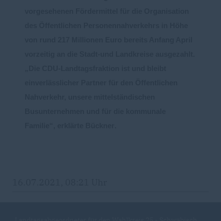
vorgesehenen Fördermittel für die Organisation
de
s
Ö
ffentlichen Personennahverkehrs in Höh
e
von rund 217 Millionen Euro bereits Anfang April
vorzeitig an die Stadt
-
und Landkreise ausgezahlt.
Die CDU
-
Landtagsfraktion ist und bleibt
ein
verlässlicher Partner für den Ö
ffentlichen
Nahverkehr,
unsere mittelständischen
Busunternehmen und für die kommunale
Familie“,
erklärte Bückner
.
16.07.2021, 08:21 Uhr
Landtagsabgeordneter für den Wahlkreis 25 - Schwäbisch