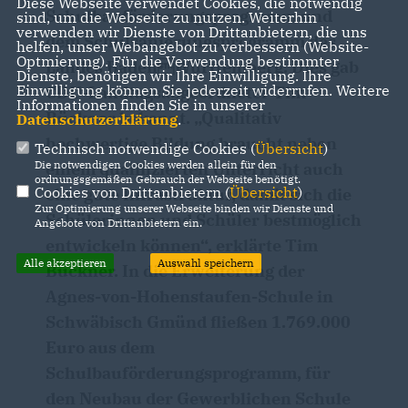
Diese Webseite verwendet Cookies, die notwendig
Schulbauförderungsprogramm und
sind, um die Webseite zu nutzen. Weiterhin
verwenden wir Dienste von Drittanbietern, die uns
dem Schulsanierungsprogramm des
helfen, unser Webangebot zu verbessern (Website-
Optmierung). Für die Verwendung bestimmter
Landes BadenWürttemberg. Dies gab
Dienste, benötigen wir Ihre Einwilligung. Ihre
Einwilligung können Sie jederzeit widerrufen. Weitere
CDU-Landtagsabgeordneter Tim
Informationen finden Sie in unserer
Bückner bekannt. „Qualitativ
Datenschutzerklärung
.
hochwertige Bildung braucht neben
Technisch notwendige Cookies (
Übersicht
)
Die notwendigen Cookies werden allein für den
einem qualifizierten Unterricht auch
ordnungsgemäßen Gebrauch der Webseite benötigt.
Cookies von Drittanbietern (
Übersicht
)
eine gute Infrastruktur, damit sich die
Zur Optimierung unserer Webseite binden wir Dienste und
Schülerinnen und Schüler bestmöglich
Angebote von Drittanbietern ein.
entwickeln können“, erklärte Tim
Alle akzeptieren
Auswahl speichern
Bückner. In die Erweiterung der
Agnes-von-Hohenstaufen-Schule in
Schwäbisch Gmünd fließen 1.769.000
Euro aus dem
Schulbauförderungsprogramm, für
den Neubau der Gewerblichen Schule