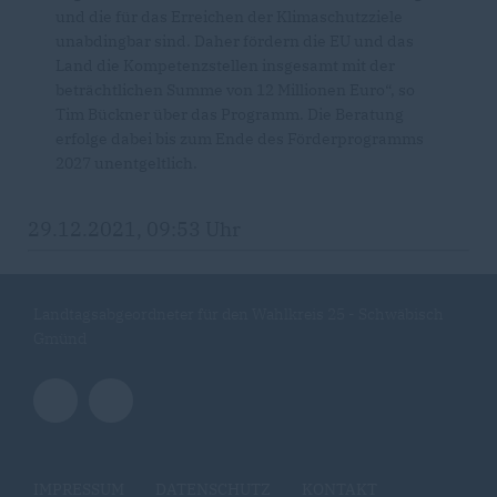
und die für das Erreichen der Klimaschutzziele
unabdingbar sind. Daher fördern die EU und das
Land die Kompetenzstellen insgesamt mit der
beträchtlichen Summe von 12 Millionen Euro“, so
Tim Bückner über das Programm. Die Beratung
erfolge dabei bis zum Ende des Förderprogramms
2027 unentgeltlich.
29.12.2021, 09:53 Uhr
Landtagsabgeordneter für den Wahlkreis 25 - Schwäbisch
Gmünd
IMPRESSUM
DATENSCHUTZ
KONTAKT