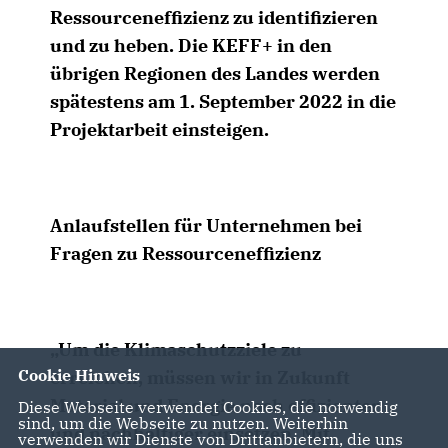
Ressourceneffizienz zu identifizieren
und zu heben. Die
KEFF+
in den
übrigen Regionen des Landes werden
spätestens am 1. September 2022 in die
Projektarbeit einsteigen.
Anlaufstellen für Unternehmen bei
Fragen zu Ressourceneffizienz
Um die Klimaschutzziele zu
Cookie Hinweis
erreichen, müssen wir in Zukunft
Material und Energie noch effizienter
Diese Webseite verwendet Cookies, die notwendig
sind, um die Webseite zu nutzen. Weiterhin
und nachhaltiger einsetzen. Mit
verwenden wir Dienste von Drittanbietern, die uns