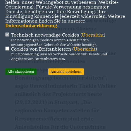
helfen, unser Webangebot zu verbessern (Website-
unserem millionenschweren
Optmierung). Für die Verwendung bestimmter
Dienste, benötigen wir Ihre Einwilligung. Ihre
Förderprogramm wollen wir die
Einwilligung können Sie jederzeit widerrufen. Weitere
Unternehmen im Land für das wichtige
Informationen finden Sie in unserer
Datenschutzerklärung
.
Thema der Ressourceneffizienz
Technisch notwendige Cookies (
Übersicht
)
sensibilisieren, entsprechende
Die notwendigen Cookies werden allein für den
Maßnahmen in den Betrieben
ordnungsgemäßen Gebrauch der Webseite benötigt.
Cookies von Drittanbietern (
Übersicht
)
anstoßen und die Unternehmen bei der
Zur Optimierung unserer Webseite binden wir Dienste und
Angebote von Drittanbietern ein.
Suche nach tiefergehenden
branchenspezifischen
Alle akzeptieren
Auswahl speichern
Beratungsangeboten unterstützen“,
sagte Umweltministerin Thekla Walker
anlässlich des Projektstarts heute
(29.12.2021) in Stuttgart. „Die
regionalen Kompetenzstellen für
Ressourceneffizienz sind erste
Anlaufstellen für die Unternehmen