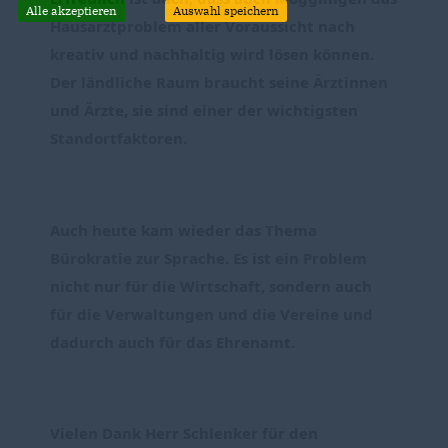
Alle akzeptieren
Auswahl speichern
Hausarztproblem aller Voraussicht nach 
kreativ und nachhaltig wird lösen können. 
Der ländliche Raum braucht seine Ärztinnen 
und Ärzte, sie sind einer der wichtigsten 
Standortfaktoren.
Auch heute kam wieder das Thema 
Bürokratie zur Sprache. Es ist ein Problem 
nicht nur für die Wirtschaft, sondern auch 
für die Verwaltungen und die Vereine und 
dadurch auch für das Ehrenamt.
Vielen Dank Herr Schlenker für den 