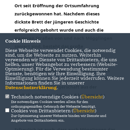
Ort seit Eröffnung der Ortsumfahrung 
zurückgewonnen hat. Nachdem dieses 
dickste Brett der jüngeren Geschichte 
erfolgreich gebohrt wurde und auch die 
weiteren Straßen von und nach Mögglingen 
Cookie Hinweis
saniert sind, besteht das große 
Diese Webseite verwendet Cookies, die notwendig
Zukunftsprojekt Mögglingens nun im 
sind, um die Webseite zu nutzen. Weiterhin
verwenden wir Dienste von Drittanbietern, die uns
Rückbau einer Straße, der alten B29. Ich bin 
helfen, unser Webangebot zu verbessern (Website-
Optmierung). Für die Verwendung bestimmter
mir sicher, dass die Gemeinde mit Hilfe des 
Dienste, benötigen wir Ihre Einwilligung. Ihre
Einwilligung können Sie jederzeit widerrufen. Weitere
Sanierungsprogramms des Landes und der 
Informationen finden Sie in unserer
Mitwirkung der Bürgerschaft aus der 
Datenschutzerklärung
.
Asphaltwüste eine tolle und lebenswerte 
Technisch notwendige Cookies (
Übersicht
)
Die notwendigen Cookies werden allein für den
neue Ortsmitte machen wird.
ordnungsgemäßen Gebrauch der Webseite benötigt.
Cookies von Drittanbietern (
Übersicht
)
Zur Optimierung unserer Webseite binden wir Dienste und
Angebote von Drittanbietern ein.
Erfreulich ist auch, dass auch Mögglingen das 