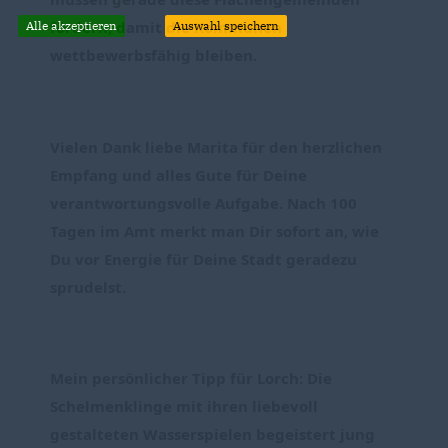
fördern, damit die Kommunen 
Alle akzeptieren
Auswahl speichern
wettbewerbsfähig bleiben.
Vielen Dank liebe Marita für den herzlichen 
Empfang und alles Gute für Deine 
verantwortungsvolle Aufgabe. Nach 100 
Tagen im Amt merkt man Dir sofort an, wie 
Du vor Energie für Deine Stadt geradezu 
sprudelst.
Mein persönlicher Tipp für Lorch: Die 
Schelmenklinge mit ihren liebevoll 
gestalteten Wasserspielen begeistert jung 