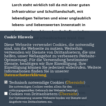
Lorch steht wirklich toll da mit einer guten 
Infrastruktur und Schulllandschaft, mit 
lebendigen Teilorten und einer unglaublich 
lebens- und liebenswerten Innenstadt in 
einer wunderschönen Landschaft zwischen 
Cookie Hinweis
Schurwald und schwäbischem Wald. Das 
kulturelle Erbe Lorchs mit dem Kloster ist 
Diese Webseite verwendet Cookies, die notwendig
sind, um die Webseite zu nutzen. Weiterhin
großartig und wird von der Stadt toll 
verwenden wir Dienste von Drittanbietern, die uns
helfen, unser Webangebot zu verbessern (Website-
vermarktet.
Optmierung). Für die Verwendung bestimmter
Dienste, benötigen wir Ihre Einwilligung. Ihre
Einwilligung können Sie jederzeit widerrufen. Weitere
Informationen finden Sie in unserer
Datenschutzerklärung
.
Als Flächengemeinde liegen die 
Technisch notwendige Cookies (
Übersicht
)
Herausforderungen wie andernorts auch in 
Die notwendigen Cookies werden allein für den
ordnungsgemäßen Gebrauch der Webseite benötigt.
Erschließungsfragen und vor allem beim 
Cookies von Drittanbietern (
Übersicht
)
Zur Optimierung unserer Webseite binden wir Dienste und
Thema schnelles Internet. Land und Bund 
Angebote von Drittanbietern ein.
müssen gerade diese Flächengemeinden 