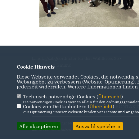
Landtagsabgeordneter für den Wahlkreis 25 -
Schwäbisch Gmünd
Cookie Hinweis
Diese Webseite verwendet Cookies, die notwendig si
Webangebot zu verbessern (Website-Optmierung). Fü
jederzeit widerrufen. Weitere Informationen finden
Technisch notwendige Cookies (
Übersicht
)
Die notwendigen Cookies werden allein für den ordnungsgemäßen 
IMPRESSUM
DATENSCHUTZ
KONTAKT
Cookies von Drittanbietern (
Übersicht
)
Zur Optimierung unserer Webseite binden wir Dienste und Angebot
@2026 Tim Bückner MdL
Alle akzeptieren
Auswahl speichern
Alle Rechte vorbehalten.