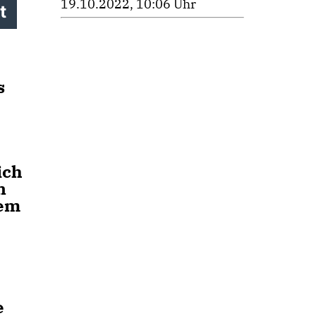
19.10.2022, 10:06 Uhr
t
s
ich
n
dem
e