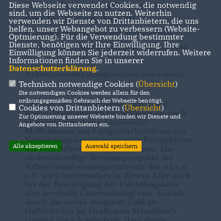
für seine Personalausgaben verwenden darf,
Diese Webseite verwendet Cookies, die notwendig
sind, um die Webseite zu nutzen. Weiterhin
teilte Tim Bückner, der CDU-
verwenden wir Dienste von Drittanbietern, die uns
helfen, unser Webangebot zu verbessern (Website-
Landtagsabgeordnete des Wahlkreises
Optmierung). Für die Verwendung bestimmter
Dienste, benötigen wir Ihre Einwilligung. Ihre
Schwäbisch Gmünd, mit. Seit 2012 werden
Einwilligung können Sie jederzeit widerrufen. Weitere
landesweit zwölf
Informationen finden Sie in unserer
Datenschutzerklärung
.
Arbeitslosenberatungszentren unterstützt.
Technisch notwendige Cookies (
Übersicht
)
Die notwendigen Cookies werden allein für den
ordnungsgemäßen Gebrauch der Webseite benötigt.
Bereits seit Jahren fördert das Land
Cookies von Drittanbietern (
Übersicht
)
Baden-Württemberg sowohl neue als auch
Zur Optimierung unserer Webseite binden wir Dienste und
bewährte arbeitsmarktpolitische
Angebote von Drittanbietern ein.
Maßnahmen, um Langzeitarbeitslosen mit
Vermittlungshemmnissen neue Perspektiven
Alle akzeptieren
Auswahl speichern
auf dem Arbeitsmarkt zu eröffnen. Das
niederschwellige Beratungsangebot des
Arbeitslosenberatungszentrums der a.l.s.o.
e.V. wird insbesondere in diesem Jahr auch
bei der Bewältigung der Flüchtlingskrise
eine wertvolle Unterstützung sein. Gerade
durch die weiter steigende Zahl an
Geflüchteten im Großraum Schwäbisch
Gmünd bin ich sehr froh, dass dieses