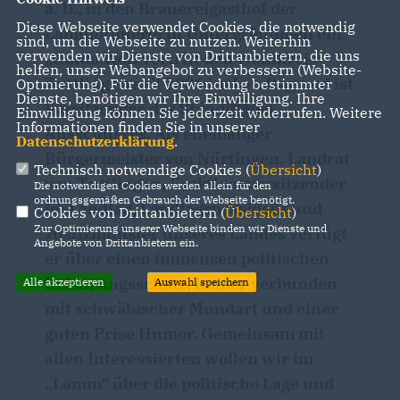
a. D., in den Brauereigasthof der
Diese Webseite verwendet Cookies, die notwendig
Lammbrauerei in Untergröningen ein.
sind, um die Webseite zu nutzen. Weiterhin
verwenden wir Dienste von Drittanbietern, die uns
Guido Wolf vertritt den Wahlkreis
helfen, unser Webangebot zu verbessern (Website-
Tuttlingen seit 2006 im Landtag und ist
Optmierung). Für die Verwendung bestimmter
Dienste, benötigen wir Ihre Einwilligung. Ihre
Vorsitzender des Ständigen
Einwilligung können Sie jederzeit widerrufen. Weitere
Informationen finden Sie in unserer
Ausschusses. Als ehemaliger
Datenschutzerklärung
.
Bürgermeister von Nürtingen, Landrat
Technisch notwendige Cookies (
Übersicht
)
von Tuttlingen, Fraktionsvorsitzender
Die notwendigen Cookies werden allein für den
ordnungsgemäßen Gebrauch der Webseite benötigt.
im Landtag, Landtagspräsident und
Cookies von Drittanbietern (
Übersicht
)
Zur Optimierung unserer Webseite binden wir Dienste und
Justizminister unseres Landes verfügt
Angebote von Drittanbietern ein.
er über einen immensen politischen
Erfahrungsschatz, immer verbunden
Alle akzeptieren
Auswahl speichern
mit schwäbischer Mundart und einer
guten Prise Humor. Gemeinsam mit
allen Interessierten wollen wir im
Lamm“ über die politische Lage und