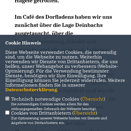
Hägele getroffen.
Im Café des Dorfladens haben wir uns
zunächst über die Lage Deinbachs
ausgetauscht, über die
Verkehrsbelastung, Handel und
Cookie Hinweis
Gewerbe und alle weiteren Anliegen
Diese Webseite verwendet Cookies, die notwendig
sind, um die Webseite zu nutzen. Weiterhin
vor Ort.
verwenden wir Dienste von Drittanbietern, die uns
helfen, unser Webangebot zu verbessern (Website-
Optmierung). Für die Verwendung bestimmter
Der Dorfladen selbst ist ein wirklicher
Dienste, benötigen wir Ihre Einwilligung. Ihre
Einwilligung können Sie jederzeit widerrufen. Weitere
Glücksfall für Deinbach. Seit sieben
Informationen finden Sie in unserer
Datenschutzerklärung
.
Jahren hat er sich etabliert und wurde
dieses Jahr als Dorfladen des Jahres im
Technisch notwendige Cookies (
Übersicht
)
Die notwendigen Cookies werden allein für den
Ländle ausgezeichnet. Neben zwei
ordnungsgemäßen Gebrauch der Webseite benötigt.
Cookies von Drittanbietern (
Übersicht
)
hauptamtlichen Kräften und zwei
Zur Optimierung unserer Webseite binden wir Dienste und
Auszubildenden bildet eine
Angebote von Drittanbietern ein.