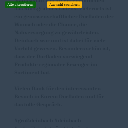
Mannschaft von 40 Ehrenamtlichen
Alle akzeptieren
Auswahl speichern
das Rückgrat des Ladens. Vielerorts ist
ein genossenschaftlicher Dorfladen der
Wunsch oder die Chance, die
Nahversorgung zu gewährleisten.
Deinbach war und ist dabei für viele
Vorbild gewesen. Besonders schön ist,
dass der Dorfladen vorwiegend
Produkte regionaler Erzeuger im
Sortiment hat.
Vielen Dank für den interessanten
Besuch in Eurem Dorfladen und für
das tolle Gespräch.
#großdeinbach #deinbach