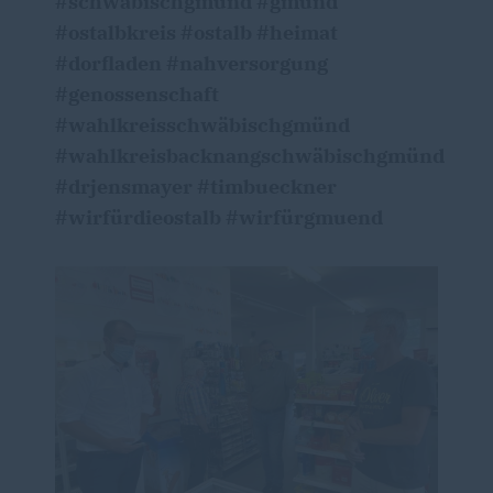
#schwäbischgmünd #gmünd
#ostalbkreis #ostalb #heimat
#dorfladen #nahversorgung
#genossenschaft
#wahlkreisschwäbischgmünd
#wahlkreisbacknangschwäbischgmünd
#drjensmayer #timbueckner
#wirfürdieostalb #wirfürgmuend