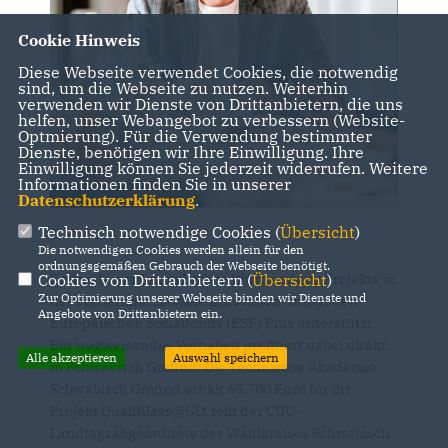
Cookie Hinweis
Diese Webseite verwendet Cookies, die notwendig
sind, um die Webseite zu nutzen. Weiterhin
verwenden wir Dienste von Drittanbietern, die uns
helfen, unser Webangebot zu verbessern (Website-
Optmierung). Für die Verwendung bestimmter
Dienste, benötigen wir Ihre Einwilligung. Ihre
Einwilligung können Sie jederzeit widerrufen. Weitere
Informationen finden Sie in unserer
Datenschutzerklärung
.
Technisch notwendige Cookies (
Übersicht
)
Die notwendigen Cookies werden allein für den
ordnungsgemäßen Gebrauch der Webseite benötigt.
Erstmals werden in Baden-Württemberg Projekte in
Cookies von Drittanbietern (
Übersicht
)
Zur Optimierung unserer Webseite binden wir Dienste und
der Förderlinie „Soziale Innovation“ durch den
Angebote von Drittanbietern ein.
Europäischen Sozialfonds (ESF) Plus unterstützt.
Ein wegweisendes Vorhaben profitiert dabei direkt
Alle akzeptieren
Auswahl speichern
in Schwäbisch Gmünd: Die Technische Akademie
Schwäbisch Gmünd erhält 65.700 Euro für ihr
Projekt QualiKlass@GD, teilt der CDU-
Landtagsabgeordnete des Wahlkreises Schwäbisch