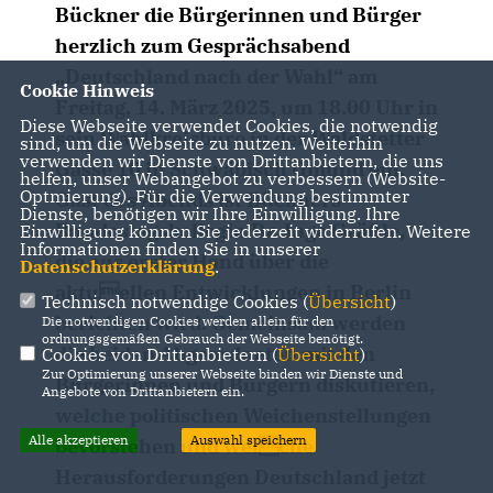
Bückner die Bürgerinnen und Bürger
herzlich zum Gesprächsabend
Deutschland nach der Wahl“ am
Cookie Hinweis
Freitag, 14. März 2025, um 18.00 Uhr in
Diese Webseite verwendet Cookies, die notwendig
sein Wahlkreisbüro in der Waldstetter
sind, um die Webseite zu nutzen. Weiterhin
verwenden wir Dienste von Drittanbietern, die uns
Gasse 10 in Schwäbisch Gmünd ein.
helfen, unser Webangebot zu verbessern (Website-
Optmierung). Für die Verwendung bestimmter
Gast des Abends ist Bückners
Dienste, benötigen wir Ihre Einwilligung. Ihre
Bundestagskollegin Dr. Inge Gräßle,
Einwilligung können Sie jederzeit widerrufen. Weitere
Informationen finden Sie in unserer
die aus erster Hand über die
Datenschutzerklärung
.
aktuellen Entwicklungen in Berlin
Technisch notwendige Cookies (
Übersicht
)
berichten wird. Gemeinsam werden
Die notwendigen Cookies werden allein für den
ordnungsgemäßen Gebrauch der Webseite benötigt.
die beiden Abgeordneten mit den
Cookies von Drittanbietern (
Übersicht
)
Zur Optimierung unserer Webseite binden wir Dienste und
Bürgerinnen und Bürgern diskutieren,
Angebote von Drittanbietern ein.
welche politischen Weichenstellungen
Alle akzeptieren
Auswahl speichern
bevorstehen und welche
Herausforderungen Deutschland jetzt