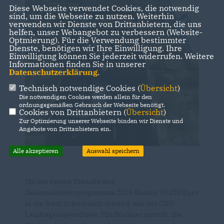
Diese Webseite verwendet Cookies, die notwendig
sind, um die Webseite zu nutzen. Weiterhin
verwenden wir Dienste von Drittanbietern, die uns
helfen, unser Webangebot zu verbessern (Website-
Optmierung). Für die Verwendung bestimmter
Dienste, benötigen wir Ihre Einwilligung. Ihre
Einwilligung können Sie jederzeit widerrufen. Weitere
Informationen finden Sie in unserer
Datenschutzerklärung
.
Technisch notwendige Cookies (
Übersicht
)
Die notwendigen Cookies werden allein für den
ordnungsgemäßen Gebrauch der Webseite benötigt.
Cookies von Drittanbietern (
Übersicht
)
Zur Optimierung unserer Webseite binden wir Dienste und
Angebote von Drittanbietern ein.
Alle akzeptieren
Auswahl speichern
Mit der ersten Tranche des
Denkmalförderprogramms 2025 fließen 39.320 Euro
in die Stadt Schwäbisch Gmünd, wie der CDU-
Landtagsabgeordnete Tim Bückner mitteilt. Die