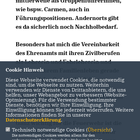
mittlerweile als Gruppenführerinnen,
wie bspw. Carmen, auch in
Führungspositionen. Andernorts gibt
es da sicherlich noch Nachholbedarf.
Besonders hat mich die Vereinbarkeit
des Ehrenamts mit ihren Zivilberufen
als Lehrerin und Fahrlehrerin und
Cookie Hinweis
auch mit ihrem Familienleben gerade
während des Corona-Lockdowns
Diese Webseite verwendet Cookies, die notwendig
sind, um die Webseite zu nutzen. Weiterhin
interessiert. Es ist schlicht
verwenden wir Dienste von Drittanbietern, die uns
helfen, unser Webangebot zu verbessern (Website-
bewundernswert, wie viel Herzblut Ihr
Optmierung). Für die Verwendung bestimmter
Dienste, benötigen wir Ihre Einwilligung. Ihre
in Euren Dienst steckt.
Einwilligung können Sie jederzeit widerrufen. Weitere
Informationen finden Sie in unserer
Datenschutzerklärung
.
Ganz wichtig für die Feuerwehr ist die
Technisch notwendige Cookies (
Übersicht
)
Nachwuchsgewinnung. Es gibt zwar
Die notwendigen Cookies werden allein für den