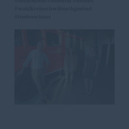
#ostalbkreis #Remstal #heimat
#wahlkreisschwäbischgmünd
#timbueckner