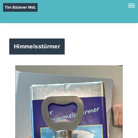
Tim Bückner MdL
Himmelsstürmer