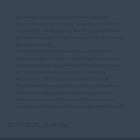
Ein kleines Dankeschön an meinen Kollegen
Staatssekretär Patrick Rapp. Gemeinsam haben wir
es geschafft, die Sanierung des Himmelsstürmers
im Himmelsgarten Wetzgau unterjährig und mit der
Höchstsumme ins
Tourismusinfrastrukturförderprogramm 2025
aufzunehmen. Auf meine Einladung hin hat er den
Himmelsstürmer im Juli besucht und im Anschluss
als Tourismusstaatssekretär die Förderung
befürwortet. Als Dankeschön hab ich ihm die
Himmelsstürmerschokolade und den „Turmöffner“
mitgebracht. Kann beides beim Freundeskreis
Himmelsstürmer erworben werden, was dem zu
erbringenden Eigenanteil unterstützt. Merci Patrick!
21.10.2025, 19:08 Uhr