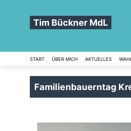
Tim Bückner MdL
START
ÜBER MICH
AKTUELLES
WAHL
Familienbauerntag K