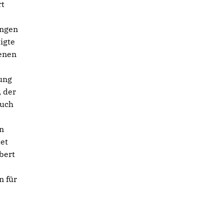
rt
ungen
igte
enen
ung
, der
auch
en
et
bert
n für