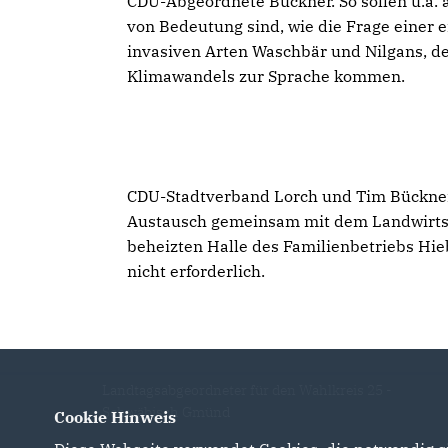
CDU-Abgeordnete Bückner. So sollen u.a. 
von Bedeutung sind, wie die Frage einer 
invasiven Arten Waschbär und Nilgans, d
Klimawandels zur Sprache kommen.
CDU-Stadtverband Lorch und Tim Bückner 
Austausch gemeinsam mit dem Landwirtsch
beheizten Halle des Familienbetriebs Hieb
nicht erforderlich.
Landtagsabgeordneter für den Wahlkreis 25 -
Schwäbisch Gmünd
Cookie Hinweis