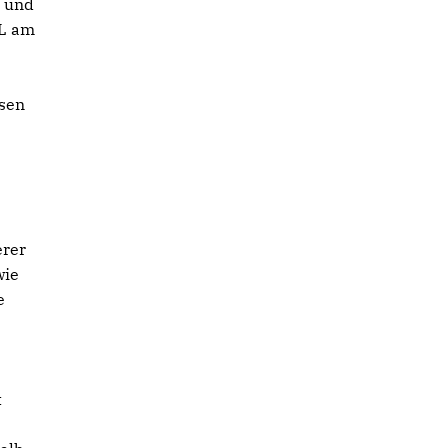
t und
dL am
sen
erer
wie
e
t