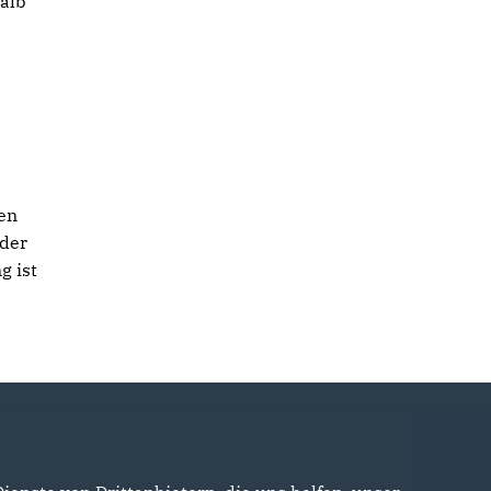
talb
en
 der
g ist