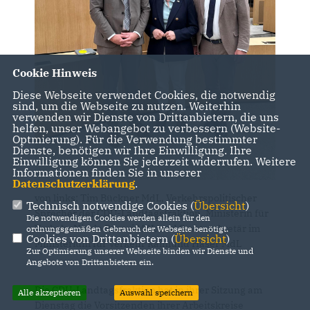
Cookie Hinweis
Diese Webseite verwendet Cookies, die notwendig
sind, um die Webseite zu nutzen. Weiterhin
verwenden wir Dienste von Drittanbietern, die uns
helfen, unser Webangebot zu verbessern (Website-
Optmierung). Für die Verwendung bestimmter
Dienste, benötigen wir Ihre Einwilligung. Ihre
Einwilligung können Sie jederzeit widerrufen. Weitere
Informationen finden Sie in unserer
Datenschutzerklärung
.
von links: Tim Bückner MdL, Verkehrspolitischer
Technisch notwendige Cookies (
Übersicht
)
Sprecher der CDU-Landtagsfraktion, Ministerin für
Die notwendigen Cookies werden allein für den
Verkehr Nicole Razavi MdL und Staatssekretär im
ordnungsgemäßen Gebrauch der Webseite benötigt.
Cookies von Drittanbietern (
Übersicht
)
Ministerium für Verkehr Raimund Haser MdL
Zur Optimierung unserer Webseite binden wir Dienste und
Angebote von Drittanbietern ein.
Die CDU-Landtagsfraktion hat in ihrer Sitzung am
Alle akzeptieren
Auswahl speichern
Dienstag die Vorsitzenden ihrer Arbeitskreise