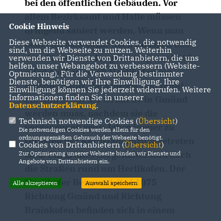
bei den öffentlichen Gebäuden. Vor
allem Bezirksamt und Halle müssen
Cookie Hinweis
dringend saniert werden. Wenn man
Diese Webseite verwendet Cookies, die notwendig
bedenkt, dass sogar noch Zusagen aus
sind, um die Webseite zu nutzen. Weiterhin
dem Eingemeindungsvertrag von 1969
verwenden wir Dienste von Drittanbietern, die uns
helfen, unser Webangebot zu verbessern (Website-
offen sind, ist auch Herlikofen ein
Optmierung). Für die Verwendung bestimmter
Dienste, benötigen wir Ihre Einwilligung. Ihre
Beispiel dafür, dass dieses Jahrzehnt
Einwilligung können Sie jederzeit widerrufen. Weitere
Informationen finden Sie in unserer
ein Jahrzehnt der Ortsteile in Gmünd
Datenschutzerklärung
.
werden muss, nachdem sie die
Technisch notwendige Cookies (
Übersicht
)
vergangenen zehn Jahre immer zu
Die notwendigen Cookies werden allein für den
ordnungsgemäßen Gebrauch der Webseite benötigt.
Gunsten der Kernstadt zurückgetreten
Cookies von Drittanbietern (
Übersicht
)
sind. Ein großes Sorgenkind sind auch
Zur Optimierung unserer Webseite binden wir Dienste und
Angebote von Drittanbietern ein.
die Straßen rund um Herlikofen. Der
Herlikofer Berg und die L1075
Alle akzeptieren
Auswahl speichern
Richtung Gmünd und Richtung
Brainkofen befinden sich in einem