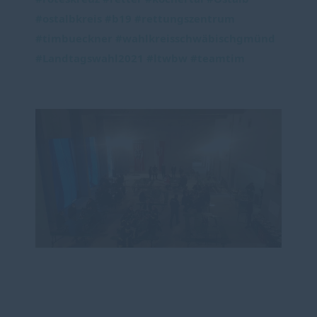
#ostalbkreis
#b19
#rettungszentrum
#timbueckner
#wahlkreisschwäbischgmünd
#Landtagswahl2021
#ltwbw
#teamtim