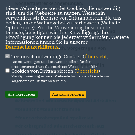
Kochertalstrecke angebunden.
Diese Webseite verwendet Cookies, die notwendig
sind, um die Webseite zu nutzen. Weiterhin
verwenden wir Dienste von Drittanbietern, die uns
Neben Reden von Bürgermeister Armin 
helfen, unser Webangebot zu verbessern (Website-
Optmierung). Für die Verwendung bestimmter
Kiemel, Feuerwehkommandant Schmid und 
Dienste, benötigen wir Ihre Einwilligung. Ihre
Einwilligung können Sie jederzeit widerrufen. Weitere
Polizeipräsident Möller gab es traditionell 
Informationen finden Sie in unserer
Datenschutzerklärung
.
auch den Richtspruch, vorgetragen von 
meinem Freund Robert Kruger, 
Technisch notwendige Cookies (
Übersicht
)
Die notwendigen Cookies werden allein für den
Zimmerermeister und Fraktionschef in 
ordnungsgemäßen Gebrauch der Webseite benötigt.
Cookies von Drittanbietern (
Übersicht
)
Abtsgmünd.
Zur Optimierung unserer Webseite binden wir Dienste und
Angebote von Drittanbietern ein.
Alle akzeptieren
Auswahl speichern
#abtsgmünd
#feuerwehr
#polizei
#drk
#bos
#blaulicht
#blaulichtfamilie
#feuerwehrabtsgmünd
#polizeiaa
#drkabtsgmünd
#deutschesroteskreuz
#roteskreuz
#retter
#kochertal
#Ostalb