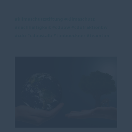
#klimaschutzstiftung
#Klimaschutz
#nachhaltigkeit
#cdubw
#cdufraktionbw
#cdu
#cduostalb
#timbueckner
#teamtim