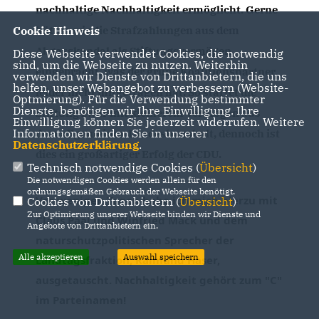
nachhaltige Nachhaltigkeit ermöglicht. Gerne 
Cookie Hinweis
hätten wir die Strafzahlungen aus dem 
Abgasskandal als Stiftungsvermögen 
Diese Webseite verwendet Cookies, die notwendig
sind, um die Webseite zu nutzen. Weiterhin
eingebracht, was der grüne Koalitionspartner 
verwenden wir Dienste von Drittanbietern, die uns
helfen, unser Webangebot zu verbessern (Website-
leider nicht mitgetragen hat. So startet die 
Optmierung). Für die Verwendung bestimmter
Dienste, benötigen wir Ihre Einwilligung. Ihre
Stiftung zwar mit kleinerem Vermögen aus 
Einwilligung können Sie jederzeit widerrufen. Weitere
Informationen finden Sie in unserer
dem allgemeinen Landeshaushalt, dennoch ist 
Datenschutzerklärung
.
dies ein großartiger Erfolg der CDU.
Technisch notwendige Cookies (
Übersicht
)
Die notwendigen Cookies werden allein für den
ordnungsgemäßen Gebrauch der Webseite benötigt.
Vor wenigen Tagen habe ich mich hierzu mit 
Cookies von Drittanbietern (
Übersicht
)
Zur Optimierung unserer Webseite binden wir Dienste und
Claus Paal und Winfried Mack und dem 
Angebote von Drittanbietern ein.
naturschutzpolitischen Sprecher der 
Alle akzeptieren
Auswahl speichern
Landtagsfraktion, Raimund Haser, 
ausgetauscht. Nachhaltigkeit gehört zum "C" 
im Parteinamen!