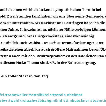
nd ich einen wirklich äußerst sympathischen Termin bei 
ld. Zwei Stunden lang haben wir uns über seine Gemeinde, ü
ie Welt unterhalten. Als Nachbar aus Bettringen habe ich die 
nen Jahre, Jahrzehnte aus nächster Nähe verfolgen können. 
 auch aufgrund ihres Bürgermeisters, eine wahnsinnig 
natürlich auch Waldstetten seine Herausforderungen. Der 
reibad stehen absehbar auch größere Maßnahmen bevor. Übe
tetten auch mit den Strukturproblemen des ländlichen Rau
in diesem Maße Thema sind, z.B. in der Nahversorgung.
ein toller Start in den Tag.
fel
#tannweiler
#ostalbkreis
#ostalb
#heimat
twbw
#wahlkreisschwäbischgmünd
#timbueckner
#teamt