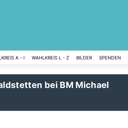
KREIS A - I
WAHLKREIS L - Z
BILDER
SPENDEN
ldstetten bei BM Michael