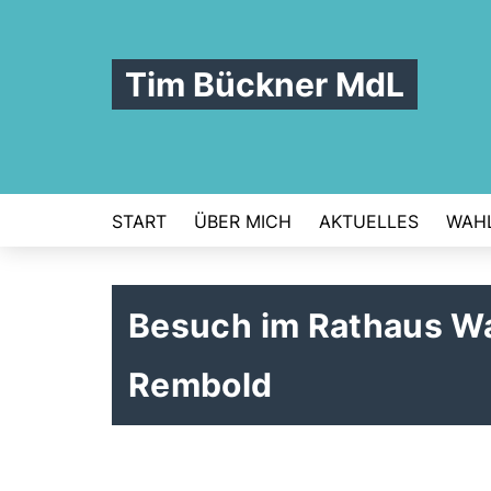
Tim Bückner MdL
START
ÜBER MICH
AKTUELLES
WAHL
Besuch im Rathaus Wa
Rembold