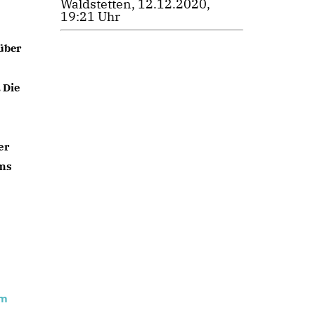
Waldstetten, 12.12.2020,
19:21 Uhr
ber 
Die 
r 
ms 
im