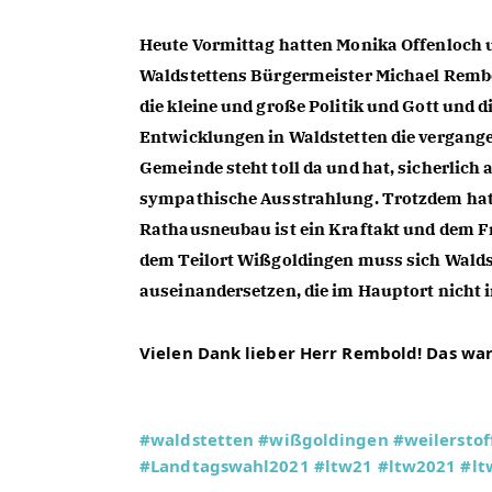
Heute Vormittag hatten Monika Offenloch u
Waldstettens Bürgermeister Michael Rembo
die kleine und große Politik und Gott und d
Entwicklungen in Waldstetten die vergange
Gemeinde steht toll da und hat, sicherlich
sympathische Ausstrahlung. Trotzdem hat 
Rathausneubau ist ein Kraftakt und dem F
dem Teilort Wißgoldingen muss sich Walds
auseinandersetzen, die im Hauptort nicht 
Vielen Dank lieber Herr Rembold! Das war 
#waldstetten
#wißgoldingen
#weilerstof
#Landtagswahl2021
#ltw21
#ltw2021
#l