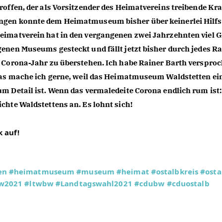
offen, der als Vorsitzender des Heimatvereins treibende Kraf
ngen konnte dem Heimatmuseum bisher über keinerlei Hilfs-
eimatverein hat in den vergangenen zwei Jahrzehnten viel Ge
enen Museums gesteckt und fällt jetzt bisher durch jedes Ras
 Corona-Jahr zu überstehen. Ich habe Rainer Barth versproch
 Das mache ich gerne, weil das Heimatmuseum Waldstetten ein
m Detail ist. Wenn das vermaledeite Corona endlich rum ist:
chte Waldstettens an. Es lohnt sich!
 auf!
en
#heimatmuseum
#museum
#heimat
#ostalbkreis
#osta
tw2021
#ltwbw
#Landtagswahl2021
#cdubw
#cduostalb