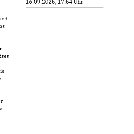
16.09.2025, 17:54 Uhr
 und
as
m
r
ises
t
ie
er
r,
e