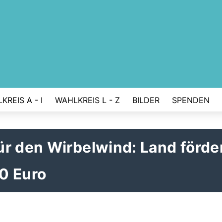
KREIS A - I
WAHLKREIS L - Z
BILDER
SPENDEN
r den Wirbelwind: Land förde
0 Euro