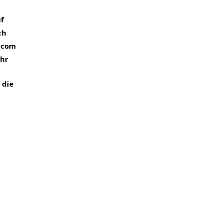
 
f 
h 
ocom 
hr 
die 