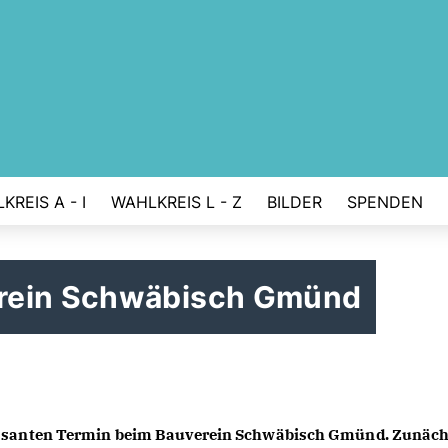
KREIS A - I
WAHLKREIS L - Z
BILDER
SPENDEN
rein Schwäbisch Gmünd
essanten Termin beim Bauverein Schwäbisch Gmünd. Zunächs