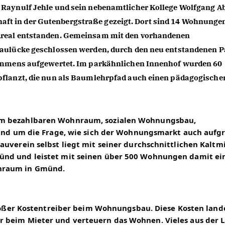
Raynulf Jehle und sein nebenamtlicher Kollege Wolfgang Ab
 in der Gutenbergstraße gezeigt. Dort sind 14 Wohnungen
Areal entstanden. Gemeinsam mit den vorhandenen 
Baulücke geschlossen werden, durch den neu entstandenen Pa
 immens aufgewertet. Im parkähnlichen Innenhof wurden 60 
flanzt, die nun als Baumlehrpfad auch einen pädagogischen
um bezahlbaren Wohnraum, sozialen Wohnungsbau, 
 und um die Frage, wie sich der Wohnungsmarkt auch aufgr
uverein selbst liegt mit seiner durchschnittlichen Kaltmi
ünd und leistet mit seinen über 500 Wohnungen damit ein
nraum in Gmünd.
 großer Kostentreiber beim Wohnungsbau. Diese Kosten land
 beim Mieter und verteuern das Wohnen. Vieles aus der L