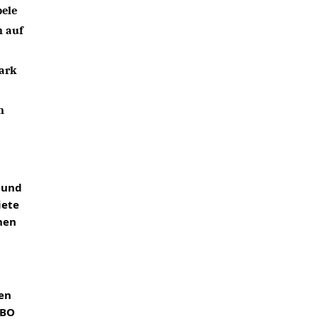
ele 
 auf 
rk 
 
und 
ete 
en 
en 
BO 