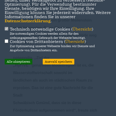
helfen, unser Webangebot zu verbessern (Website-
Optmierung). Für die Verwendung bestimmter
Mo
dellregion Grüner Wasserstoff‘ de
s
baden
-
Dienste, benötigen wir Ihre Einwilligung. Ihre
Einwilligung können Sie jederzeit widerrufen. Weitere
württembergischen
Informationen finden Sie in unserer
Umweltministerium
s
ein
großer Meilenstein
Datenschutzerklärung
.
erreicht worden.
Denn f
ür
einen
Technisch notwendige Cookies (
Übersicht
)
Die notwendigen Cookies werden allein für den
erfolgreichen
Klimaschutz
ist
eine Wende weg
ordnungsgemäßen Gebrauch der Webseite benötigt.
Cookies von Drittanbietern (
Übersicht
)
von fossiler Energie hin zu erneuerbaren
Zur Optimierung unserer Webseite binden wir Dienste und
Energien
Angebote von Drittanbietern ein.
notwendig.
Ziel der
Alle akzeptieren
Auswahl speichern
HyFiVE“
genannten
Modellregion
ist es,
die
Wasserstoffwirtschaft sowohl im
ländlichen als auch im städtischen Raum
zu
erproben. Das ist eine gute Nachricht für die
Stad
t
Schwäbisch Gmünd
,
dass sie in diese
Förderkulisse aufgenommen wird
“, freute sich