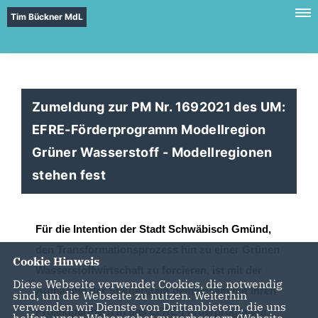
Tim Bückner MdL
Zumeldung zur PM Nr. 1692021 des UM:
EFRE-Förderprogramm Modellregion
Grüner Wasserstoff - Modellregionen
stehen fest
Fü
r die
Intention
der
Stadt Schwäbisch Gmünd
,
de
n Transformationsprozess hin zu einer G
rünen
Cookie Hinweis
Wasserstoff
wirtschaft
zu
forcieren,
ist mit der
Diese Webseite verwendet Cookies, die notwendig
Aufnahme der Stauferstadt
gemeinsam mit ihren
sind, um die Webseite zu nutzen. Weiterhin
verwenden wir Dienste von Drittanbietern, die uns
Projektp
artnern
in das
EFRE
-
Förderprogramm