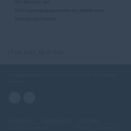
Tim Bückner
,
der
CDU
-
Landtagsabgeo
r
dnete des Wahlkreises
Schwäbisch Gmünd
.
17.08.2021, 08:07 Uhr
Landtagsabgeordneter für den Wahlkreis 25 - Schwäbisch
Gmünd
IMPRESSUM
DATENSCHUTZ
KONTAKT
@2026 Tim Bückner MdL
Realisation: Sharkness Media