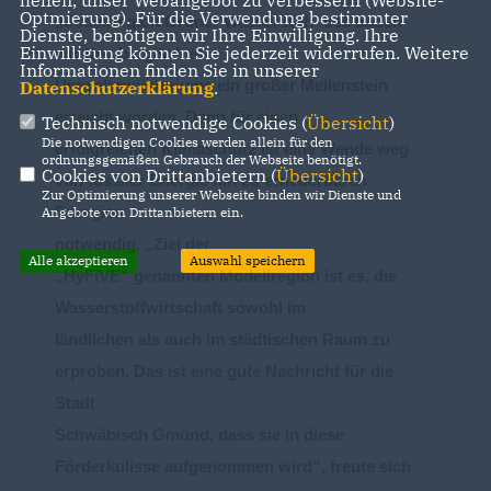
helfen, unser Webangebot zu verbessern (Website-
Optmierung). Für die Verwendung bestimmter
Mo
dellregion Grüner Wasserstoff‘ de
s
baden
-
Dienste, benötigen wir Ihre Einwilligung. Ihre
Einwilligung können Sie jederzeit widerrufen. Weitere
württembergischen
Informationen finden Sie in unserer
Umweltministerium
s
ein
großer Meilenstein
Datenschutzerklärung
.
erreicht worden.
Denn f
ür
einen
Technisch notwendige Cookies (
Übersicht
)
Die notwendigen Cookies werden allein für den
erfolgreichen
Klimaschutz
ist
eine Wende weg
ordnungsgemäßen Gebrauch der Webseite benötigt.
Cookies von Drittanbietern (
Übersicht
)
von fossiler Energie hin zu erneuerbaren
Zur Optimierung unserer Webseite binden wir Dienste und
Energien
Angebote von Drittanbietern ein.
notwendig.
Ziel der
Alle akzeptieren
Auswahl speichern
HyFiVE“
genannten
Modellregion
ist es,
die
Wasserstoffwirtschaft sowohl im
ländlichen als auch im städtischen Raum
zu
erproben. Das ist eine gute Nachricht für die
Stad
t
Schwäbisch Gmünd
,
dass sie in diese
Förderkulisse aufgenommen wird
“, freute sich