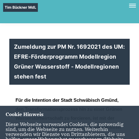
Tim Bückner MdL
Zumeldung zur PM Nr. 1692021 des UM:
EFRE-Förderprogramm Modellregion
Grüner Wasserstoff - Modellregionen
stehen fest
Fü
r die
Intention
der
Stadt Schwäbisch Gmünd
,
de
n Transformationsprozess hin zu einer G
rünen
Cookie Hinweis
Wasserstoff
wirtschaft
zu
forcieren,
ist mit der
Diese Webseite verwendet Cookies, die notwendig
Aufnahme der Stauferstadt
gemeinsam mit ihren
sind, um die Webseite zu nutzen. Weiterhin
verwenden wir Dienste von Drittanbietern, die uns
Projektp
artnern
in das
EFRE
-
Förderprogramm