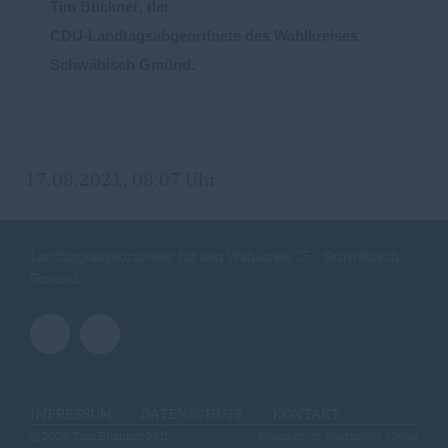
Tim Bückner
,
der
CDU
-
Landtagsabgeo
r
dnete des Wahlkreises
Schwäbisch Gmünd
.
17.08.2021, 08:07 Uhr
Landtagsabgeordneter für den Wahlkreis 25 - Schwäbisch
Gmünd
IMPRESSUM
DATENSCHUTZ
KONTAKT
@2026 Tim Bückner MdL
Realisation: Sharkness Media