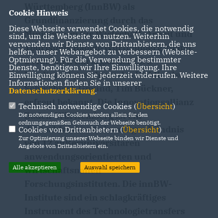
Württemberg (InnBW) als
Cookie Hinweis
Grundfinanzierung durch das
Diese Webseite verwendet Cookies, die notwendig
Ministerium für Wirtschaft, Arbeit und
sind, um die Webseite zu nutzen. Weiterhin
verwenden wir Dienste von Drittanbietern, die uns
Tourismus Baden-Württemberg knapp
helfen, unser Webangebot zu verbessern (Website-
Optmierung). Für die Verwendung bestimmter
2 Millionen Euro, gab der CDU-
Dienste, benötigen wir Ihre Einwilligung. Ihre
Landtagsabgeordnete des Wahlkreises
Einwilligung können Sie jederzeit widerrufen. Weitere
Informationen finden Sie in unserer
Schwäbisch Gmünd, Tim Bückner,
Datenschutzerklärung
.
erfreut bekannt. Die Innovationsallianz
Technisch notwendige Cookies (
Übersicht
)
Baden-Württemberg ist ein
Die notwendigen Cookies werden allein für den
ordnungsgemäßen Gebrauch der Webseite benötigt.
deutschlandweit einmaliges Bündnis
Cookies von Drittanbietern (
Übersicht
)
Zur Optimierung unserer Webseite binden wir Dienste und
von 12 außeruniversitären
Angebote von Drittanbietern ein.
anwendungsorientierten und
Alle akzeptieren
Auswahl speichern
wirtschaftsnahen
Forschungsinstituten. Die innBW-
Institute sind ein schlagkräftiges
Instrument des Technologietransfers