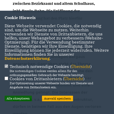
zwischen Bezirksamt und altem Schulhaus, 
inkl. Boule-Bahn. Die Eröffnung der 
Cookie Hinweis
Ortsumfahrung hat den Platz hierfür 
Diese Webseite verwendet Cookies, die notwendig
freigemacht und den Bargauern diese tolle 
sind, um die Webseite zu nutzen. Weiterhin
Entwicklungschance gegeben. 
verwenden wir Dienste von Drittanbietern, die uns
helfen, unser Webangebot zu verbessern (Website-
Optmierung). Für die Verwendung bestimmter
Dienste, benötigen wir Ihre Einwilligung. Ihre
Im anschließenden Gespräch im Bezirksamt 
Einwilligung können Sie jederzeit widerrufen. Weitere
Informationen finden Sie in unserer
haben wir über die Anliegen Bargaus 
Datenschutzerklärung
.
gesprochen. Ganz oben steht das Thema 
Technisch notwendige Cookies (
Übersicht
)
Nahversorgung vor Ort. Ich wünsche den 
Die notwendigen Cookies werden allein für den
ordnungsgemäßen Gebrauch der Webseite benötigt.
Bargauerinnen und Bargauern, dass hier 
Cookies von Drittanbietern (
Übersicht
)
Zur Optimierung unserer Webseite binden wir Dienste und
endlich Bewegung reinkommt und eine 
Angebote von Drittanbietern ein.
Ansiedlung gelingt. Die Interessen der 
Alle akzeptieren
Auswahl speichern
Stadtteile, v.a. eine intakte Infrastruktur, 
dürfen in keinem Fall aus den Augen verloren 
werden.