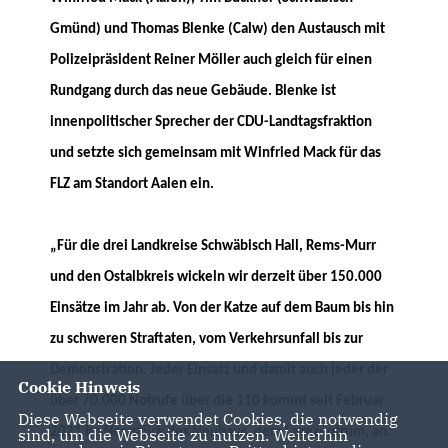
Gmünd) und Thomas Blenke (Calw) den Austausch mit
Polizeipräsident Reiner Möller auch gleich für einen
Rundgang durch das neue Gebäude. Blenke ist
innenpolitischer Sprecher der CDU-Landtagsfraktion
und setzte sich gemeinsam mit Winfried Mack für das
FLZ am Standort Aalen ein.
Für die drei Landkreise Schwäbisch Hall, Rems-Murr
und den Ostalbkreis wickeln wir derzeit über 150.000
Einsätze im Jahr ab. Von der Katze auf dem Baum bis hin
zu schweren Straftaten, vom Verkehrsunfall bis zur
Demonstration. Jeder Einsatz und damit auch jeder der
Cookie Hinweis
über 70.000 Notrufe über die 110 kommt seit Februar
Diese Webseite verwendet Cookies, die notwendig
2021 im Herzstück des Neubaus, dem Lagezentrum, an.
sind, um die Webseite zu nutzen. Weiterhin