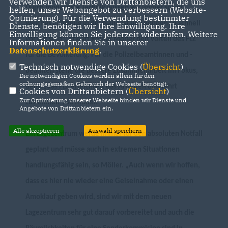
verwenden wir Dienste von Drittanbietern, die uns
Durch modernste Technik wissen wir immer sofort,
helfen, unser Webangebot zu verbessern (Website-
Optmierung). Für die Verwendung bestimmter
welches Fahrzeug in der Nähe ist und können so schnell
Dienste, benötigen wir Ihre Einwilligung. Ihre
Einwilligung können Sie jederzeit widerrufen. Weitere
vor Ort sein“, erklärt Reiner Möller den Vorteil des FLZ
Informationen finden Sie in unserer
Datenschutzerklärung
.
für die Bevölkerung. Für die Polizeibeamtinnen und -
Technisch notwendige Cookies (
Übersicht
)
beamten stehe die bessere Zusammenarbeit im Fokus,
Die notwendigen Cookies werden allein für den
ordnungsgemäßen Gebrauch der Webseite benötigt.
denn „das FLZ erleichtert das Arbeiten und führt
Cookies von Drittanbietern (
Übersicht
)
Zur Optimierung unserer Webseite binden wir Dienste und
zusammen“, so Möller.
Angebote von Drittanbietern ein.
Alle akzeptieren
Auswahl speichern
Ein Lagezentrum werde immer für den absoluten Notfall
geplant und müsse auch in extremen Situationen
handlungsfähig sein, so Möller. „Auch wenn wir hoffen,
dass es hier nie wieder eine Geiselnahme oder einen
Amoklauf geben wird, sind wir mit dem
neuen
Lagezentrum sehr gut darauf vorbereitet und auch die