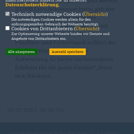
einem Jahr für dieses Projekt bereits
Datenschutzerklärung
.
33.000 Euro bekommen hatte, gab der
Technisch notwendige Cookies (
Übersicht
)
CDU-Landtagsabgeordnete des
Die notwendigen Cookies werden allein für den
ordnungsgemäßen Gebrauch der Webseite benötigt.
Wahlkreises Schwäbisch Gmünd,
Cookies von Drittanbietern (
Übersicht
)
Tim Bückner, bekannt. „Durch den
Zur Optimierung unserer Webseite binden wir Dienste und
Angebote von Drittanbietern ein.
Familien- und Freizeitpark erfährt der
Stadtteil Hardt eine enorme
Alle akzeptieren
Auswahl speichern
Aufwertung. Er bietet ein besonderes
Erlebnis für die ganze Familie“, freut
sich Bückner.
09.03.2023, 08:30 Uhr
Landtagsabgeordneter für den Wahlkreis 25 - Schwäbisch