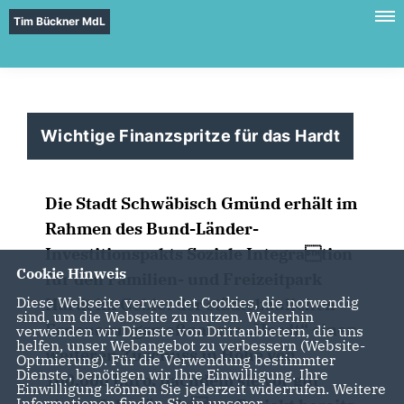
Tim Bückner MdL
Wichtige Finanzspritze für das Hardt
Die Stadt Schwäbisch Gmünd erhält im
Rahmen des Bund-Länder-
Investitionspakts Soziale Integration
Cookie Hinweis
für den Familien- und Freizeitpark
Diese Webseite verwendet Cookies, die notwendig
Hardt im Gebiet der städtebaulichen
sind, um die Webseite zu nutzen. Weiterhin
Erneuerungsmaßnahme „Hardt“ einen
verwenden wir Dienste von Drittanbietern, die uns
helfen, unser Webangebot zu verbessern (Website-
weiteren Zuschuss in Höhe von
Optmierung). Für die Verwendung bestimmter
Dienste, benötigen wir Ihre Einwilligung. Ihre
100.000 Euro, nachdem sie vor gut
Einwilligung können Sie jederzeit widerrufen. Weitere
Informationen finden Sie in unserer