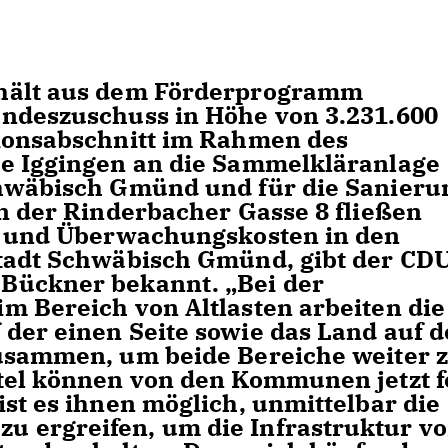
rhält aus dem Förderprogramm
andeszuschuss in Höhe von 3.231.600
tionsabschnitt im Rahmen des
ge Iggingen an die Sammelkläranlage
chwäbisch Gmünd und für die Sanieru
in der Rinderbacher Gasse 8 fließen
s- und Überwachungskosten in den
tadt Schwäbisch Gmünd, gibt der CD
Bückner bekannt. „Bei der
m Bereich von Altlasten arbeiten die
der einen Seite sowie das Land auf d
zusammen, um beide Bereiche weiter 
tel können von den Kommunen jetzt f
st es ihnen möglich, unmittelbar die
 ergreifen, um die Infrastruktur vo