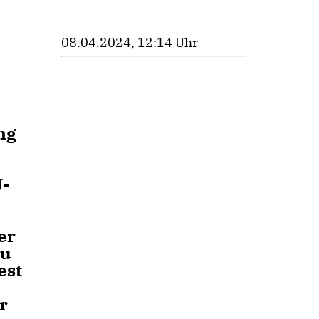
08.04.2024, 12:14 Uhr
ng
U-
er
zu
est
r