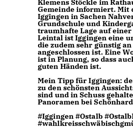
Klemens Stöckle im Ratha
Gemeinde informiert. Mit 
Iggingen in Sachen Nahver
Grundschule und Kinderga
traumhafte Lage auf eine
Leintal ist Iggingen eine
die zudem sehr günstig an
angeschlossen ist. Eine 
ist in Planung, so dass au
guten Händen ist.
Mein Tipp für Iggingen: d
zu den schönsten Aussichts
sind und in Schuss gehalt
Panoramen bei Schönhardt
#Iggingen #Ostalb #Ostal
#wahlkreisschwäbischgm