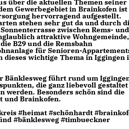
us über die aktuellen Themen seiner
dem Gewerbegebiet in Brainkofen ist
sorgung hervorragend aufgestellt.
rten stehen sehr gut da und durch d
r Sonnenterrasse zwischen Rems- und
 unglaublich attraktive Wohngemeinde
 die B29 und die Remsbahn
Wohnanlage für Senioren-Appartement
ch dieses wichtige Thema in Iggingen 
er Bänklesweg führt rund um Igginge
punkten, die ganz liebevoll gestaltet
en werden. Besonders schön sind die
 und Brainkofen.
bkreis #heimat #schönhardt #brainko
ünd #bänklesweg #timbueckner