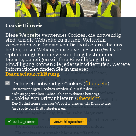
Cookie Hinweis
Diese Webseite verwendet Cookies, die notwendig
sind, um die Webseite zu nutzen. Weiterhin
verwenden wir Dienste von Drittanbietern, die uns
helfen, unser Webangebot zu verbessern (Website-
Optmierung). Für die Verwendung bestimmter
Dienste, benötigen wir Ihre Einwilligung. Ihre
Der Landtagabgeordnete Tim Bückner besichtigte
Einwilligung können Sie jederzeit widerrufen. Weitere
gemeinsam mit seinem Fraktionskollegen, dem
Informationen finden Sie in unserer
Wangener Fraktionskollegen Raimund Haser,
Datenschutzerklärung
.
stellvertretender Fraktionsvorsitzender und
Technisch notwendige Cookies (
Übersicht
)
Sprecher für Umwelt und Energie der CDU-
Die notwendigen Cookies werden allein für den
Landtagsfraktion, sowie dem Wirtschaftsförderer
ordnungsgemäßen Gebrauch der Webseite benötigt.
Cookies von Drittanbietern (
Übersicht
)
der Stadt Schwäbisch Gmünd, Alexander Groll, die
Zur Optimierung unserer Webseite binden wir Dienste und
Baustelle des Elektrolyseurs der Firma Lhyfe im
Angebote von Drittanbietern ein.
Industriegebiet Gügling. Bei zehn Megawatt
Elektrolyse-Leistung werden hier täglich bis zu vier
Alle akzeptieren
Auswahl speichern
Tonnen Wasserstoff produziert. Neben dem
Elektrolyseur entsteht hier eine öffentlich