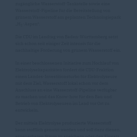
zugängliche Wasserstoff-Tankstelle sowie eine
Wasserstoff-Pipeline für die Bereitstellung von
grünem Wasserstoff am geplanten Technologiepark
H
-Aspen“.
2
Die CDU im Landtag von Baden-Württemberg setzt
sich schon seit einiger Zeit intensiv für die
nachhaltige Förderung von grünem Wasserstoff ein.
In einer beschlossenen Initiative zum Hochlauf von
Elektrolysekapazitäten fordert die CDU-Fraktion
einen Landes-Investitionsturbo für Elektrolyseure
mit dem Ziel, Wasserstoff lokal schon vor dem
Anschluss an eine Wasserstoff-Pipeline verfügbar
zu machen und das Know-how für den Bau und
Betrieb von Elektrolyseuren im Land vor Ort zu
entwickeln.
Der mittels Elektrolyse produzierte Wasserstoff
kann stofflich genutzt werden und soll dazu dienen,
erneuerbaren Strom zu speichern oder den Einsatz