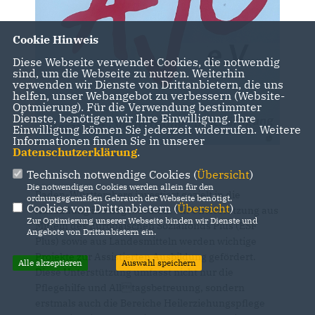
Cookie Hinweis
Diese Webseite verwendet Cookies, die notwendig
sind, um die Webseite zu nutzen. Weiterhin
verwenden wir Dienste von Drittanbietern, die uns
helfen, unser Webangebot zu verbessern (Website-
Optmierung). Für die Verwendung bestimmter
Dienste, benötigen wir Ihre Einwilligung. Ihre
Einwilligung können Sie jederzeit widerrufen. Weitere
Informationen finden Sie in unserer
Datenschutzerklärung
.
Technisch notwendige Cookies (
Übersicht
)
Die notwendigen Cookies werden allein für den
Baden-Württemberg investiert gezielt in die
ordnungsgemäßen Gebrauch der Webseite benötigt.
Cookies von Drittanbietern (
Übersicht
)
Ausbildung in Pflegeberufen. Mit Unterstützung aus
Zur Optimierung unserer Webseite binden wir Dienste und
Mitteln des Europäischen Sozialfonds Plus (ESF
Angebote von Drittanbietern ein.
Plus) sowie aus Landesmitteln werden wichtige
Projekte zur Assistierten Ausbildung gefördert.
Alle akzeptieren
Auswahl speichern
Diese Unterstützung umfasst nicht nur die
Pflegehilfe und Alltagsbetreuung, sondern
erstmals auch die Bereiche Heilerziehungspflege