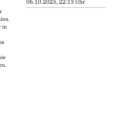
06.10.2025, 22:13 Uhr
r
len.
 in
na
wie
en.