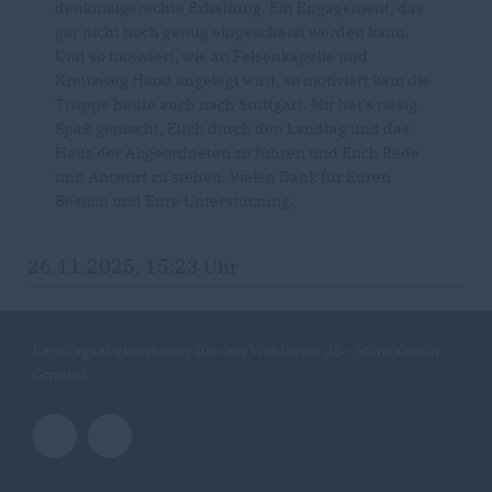
denkmalgerechte Erhaltung. Ein Engagement, das
gar nicht hoch genug eingeschätzt werden kann.
Und so motiviert, wie an Felsenkapelle und
Kreuzweg Hand angelegt wird, so motiviert kam die
Truppe heute auch nach Stuttgart. Mir hat’s riesig
Spaß gemacht, Euch durch den Landtag und das
Haus der Abgeordneten zu führen und Euch Rede
und Antwort zu stehen. Vielen Dank für Euren
Besuch und Eure Unterstützung.
26.11.2025, 15:23 Uhr
Landtagsabgeordneter für den Wahlkreis 25 - Schwäbisch
Gmünd